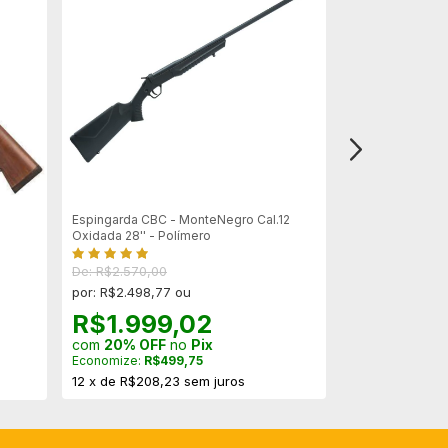
Espingarda CBC - MonteNegro Cal.12
Espingarda Boit
Oxidada 28'' - Polímero
Madeira ( Venda
De: R$2.570,00
por: R$2.498,77 ou
R$1.999,02
com
20% OFF
no
Pix
Economize:
R$499,75
12
x
de
R$208,23
sem juros