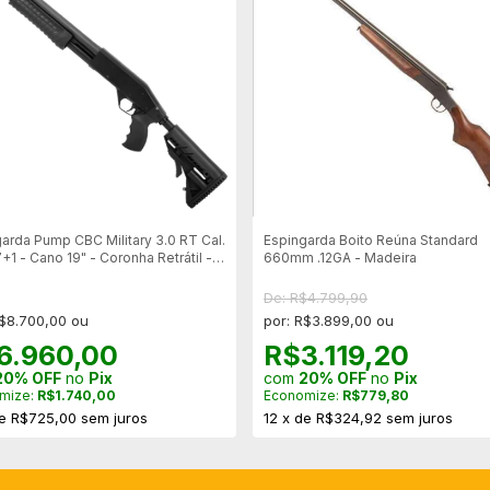
arda Pump CBC Military 3.0 RT Cal.
Espingarda Boito Reúna Standard
+1 - Cano 19" - Coronha Retrátil -
660mm .12GA - Madeira
cessórios
De: R$4.799,90
R$8.700,00 ou
por: R$3.899,00 ou
6.960,00
R$3.119,20
20% OFF
no
Pix
com
20% OFF
no
Pix
mize:
R$1.740,00
Economize:
R$779,80
e
R$725,00
sem juros
12
x
de
R$324,92
sem juros