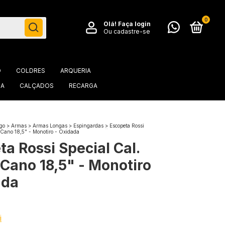
0
Olá!
Faça login
Ou cadastre-se
O
COLDRES
ARQUERIA
IA
CALÇADOS
RECARGA
go
>
Armas
>
Armas Longas
>
Espingardas
>
Escopeta Rossi
 Cano 18,5" - Monotiro - Oxidada
a Rossi Special Cal.
 Cano 18,5" - Monotiro
ada
i