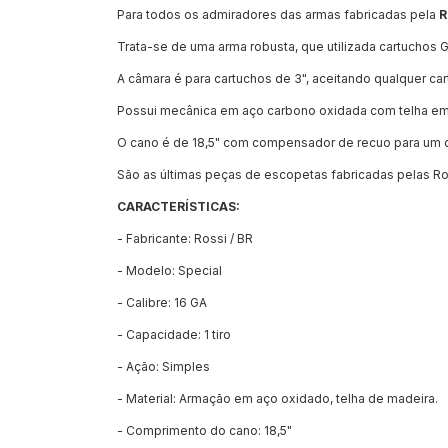
Para todos os admiradores das armas fabricadas pela
R
Trata-se de uma arma robusta, que utilizada cartuchos G
A câmara é para cartuchos de 3", aceitando qualquer ca
Possui mecânica em aço carbono oxidada com telha em
O cano é de 18,5" com compensador de recuo para um d
São as últimas peças de escopetas fabricadas pelas Ros
CARACTERÍSTICAS:
- Fabricante: Rossi / BR
- Modelo: Special
- Calibre: 16 GA
- Capacidade: 1 tiro
- Ação: Simples
- Material: Armação em aço oxidado, telha de madeira.
- Comprimento do cano: 18,5"