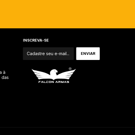
INSCREVA-SE
a à
o das