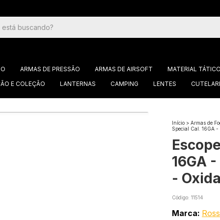
GO
ARMAS DE PRESSÃO
ARMAS DE AIRSOFT
MATERIAL TÁTIC
ÃO E COLEÇÃO
LANTERNAS
CAMPING
LENTES
CUTELAR
Início
>
Armas de Fo
Special Cal. 16GA -
Escopet
16GA -
- Oxid
Código:
11514
Marca:
Ross