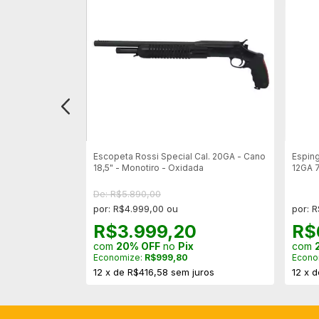
 Standard
Escopeta Rossi Special Cal. 20GA - Cano
Esping
18,5" - Monotiro - Oxidada
12GA 7
Sem A
De: R$5.890,00
por: R$4.999,00 ou
por: 
R$3.999,20
R$
com
20% OFF
no
Pix
com
Economize:
R$999,80
Econo
12
x
de
R$416,58
sem juros
12
x
d