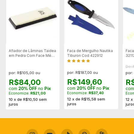
Afiador de Lâminas Taidea
Faca de Mergulho Nautika
Faca
em Pedra Com Face Média
Tiburon Cod 422912
3211
- T7100w
De:
por: R$187,00 ou
por: R$105,00 ou
por:
R$149,60
R$84,00
R
com
20% OFF
no
Pix
com
20% OFF
no
Pix
co
Economize:
R$37,40
Economize:
R$21,00
Eco
12
x
de
R$15,58
sem
10
x
de
R$10,50
sem
12
juros
juros
juro