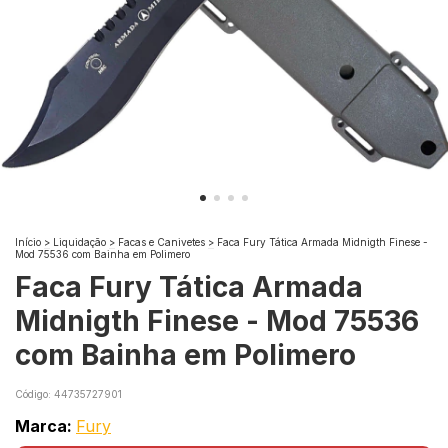
Início
>
Liquidação
>
Facas e Canivetes
>
Faca Fury Tática Armada Midnigth Finese -
Mod 75536 com Bainha em Polimero
Faca Fury Tática Armada
Midnigth Finese - Mod 75536
com Bainha em Polimero
Código:
44735727901
Marca:
Fury