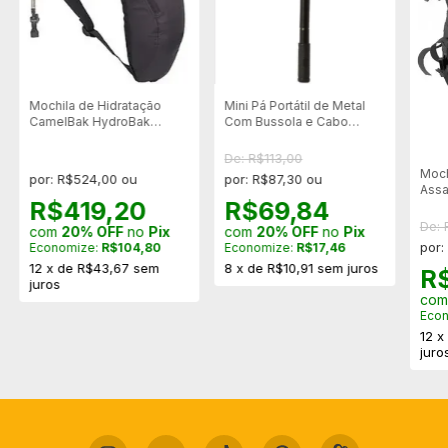
Mochila de Hidratação
Mini Pá Portátil de Metal
CamelBak HydroBak
Com Bussola e Cabo
Tactical 1,5 Litros
Extensor
De: R$113,00
Moch
por: R$524,00 ou
por: R$87,30 ou
Assa
R$419,20
R$69,84
50 L
De:
com
20% OFF
no
Pix
com
20% OFF
no
Pix
por:
Economize:
R$104,80
Economize:
R$17,46
12
x
de
R$43,67
sem
8
x
de
R$10,91
sem juros
R
juros
co
Eco
12
juro