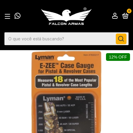
0
12% OFF