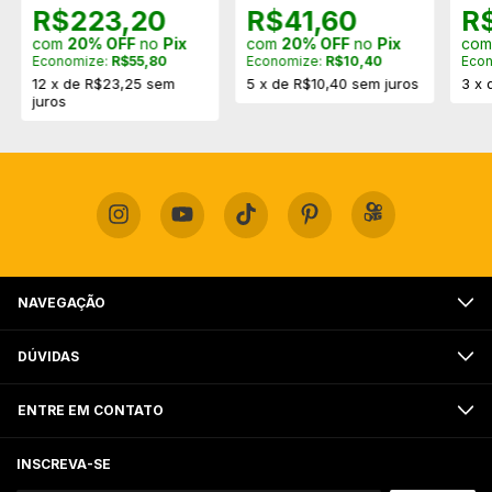
R$223,20
R$41,60
R
com
20% OFF
no
Pix
com
20% OFF
no
Pix
co
Economize:
R$55,80
Economize:
R$10,40
Eco
12
x
de
R$23,25
sem
5
x
de
R$10,40
sem juros
3
x
juros
NAVEGAÇÃO
DÚVIDAS
ENTRE EM CONTATO
INSCREVA-SE