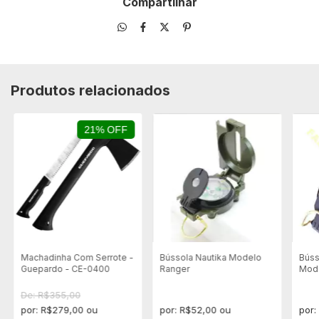
Compartilhar
Produtos relacionados
21% OFF
Machadinha Com Serrote -
Bússola Nautika Modelo
Búss
Guepardo - CE-0400
Ranger
Mode
De: R$355,00
por: R$279,00 ou
por: R$52,00 ou
por: