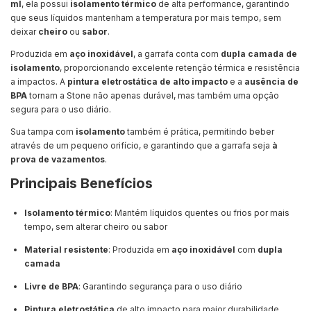
ml
, ela possui
isolamento térmico
de alta performance, garantindo
que seus líquidos mantenham a temperatura por mais tempo, sem
deixar
cheiro
ou
sabor
.
Produzida em
aço inoxidável
, a garrafa conta com
dupla camada de
isolamento
, proporcionando excelente retenção térmica e resistência
a impactos. A
pintura eletrostática de alto impacto
e a
ausência de
BPA
tornam a Stone não apenas durável, mas também uma opção
segura para o uso diário.
Sua tampa com
isolamento
também é prática, permitindo beber
através de um pequeno orifício, e garantindo que a garrafa seja
à
prova de vazamentos
.
Principais Benefícios
Isolamento térmico
: Mantém líquidos quentes ou frios por mais
tempo, sem alterar cheiro ou sabor
Material resistente
: Produzida em
aço inoxidável
com
dupla
camada
Livre de BPA
: Garantindo segurança para o uso diário
Pintura eletrostática
de alto impacto para maior durabilidade