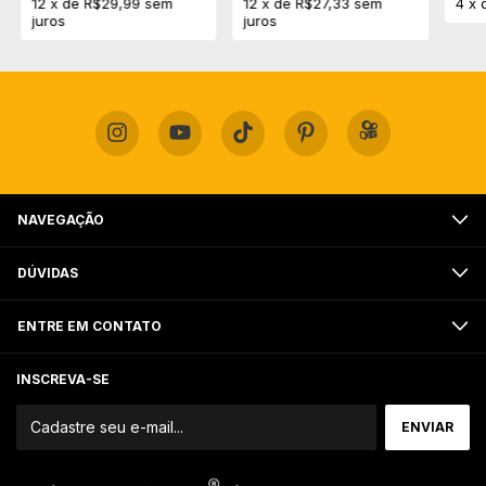
12
x
de
R$29,99
sem
12
x
de
R$27,33
sem
4
x
juros
juros
NAVEGAÇÃO
DÚVIDAS
ENTRE EM CONTATO
INSCREVA-SE