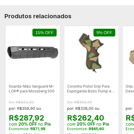
Produtos relacionados
15% OFF
9% OFF
Guarda-Mão Vanguard M-
Coronha Pistol Grip Para
Grip
LOK® para Mossberg 500
Espingarda Boito Pump e
Dese
mossberg - Camuflada
De: R$423,00
De: R$359,90
por: R$359,90 ou
por: R$328,00 ou
por:
R$287,92
R$262,40
R
com
20% OFF
no
Pix
com
20% OFF
no
Pix
co
Economize:
R$71,98
Economize:
R$65,60
Eco