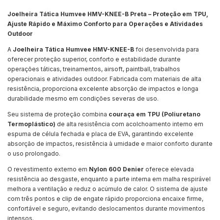
Joelheira Tática Humvee HMV-KNEE-B Preta – Proteção em TPU,
Ajuste Rápido e Máximo Conforto para Operações e Atividades
Outdoor
A
Joelheira Tática Humvee HMV-KNEE-B
foi desenvolvida para
oferecer proteção superior, conforto e estabilidade durante
operações táticas, treinamentos, airsoft, paintball, trabalhos
operacionais e atividades outdoor. Fabricada com materiais de alta
resistência, proporciona excelente absorção de impactos e longa
durabilidade mesmo em condições severas de uso.
Seu sistema de proteção combina
couraça em TPU (Poliuretano
Termoplástico)
de alta resistência com acolchoamento interno em
espuma de célula fechada e placa de EVA, garantindo excelente
absorção de impactos, resistência à umidade e maior conforto durante
o uso prolongado.
O revestimento externo em
Nylon 600 Denier
oferece elevada
resistência ao desgaste, enquanto a parte interna em malha respirável
melhora a ventilação e reduz o acúmulo de calor. O sistema de ajuste
com três pontos e clip de engate rápido proporciona encaixe firme,
confortável e seguro, evitando deslocamentos durante movimentos
intensos.