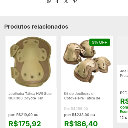
Produtos relacionados
9% OFF
Joel
Pret
Esp
por:
Joelheira Tática HWI Gear
Kit de Joelheira e
NGK300 Coyote Tan
Cotoveleira Tática de
R
Engate Rápido - Tan
co
De: R$255,00
Eco
por: R$219,90 ou
por: R$233,00 ou
12
R$175,92
R$186,40