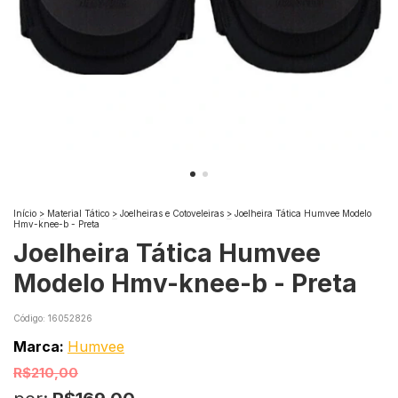
Início
>
Material Tático
>
Joelheiras e Cotoveleiras
>
Joelheira Tática Humvee Modelo
Hmv-knee-b - Preta
Joelheira Tática Humvee
Modelo Hmv-knee-b - Preta
Código:
16052826
Marca:
Humvee
R$210,00