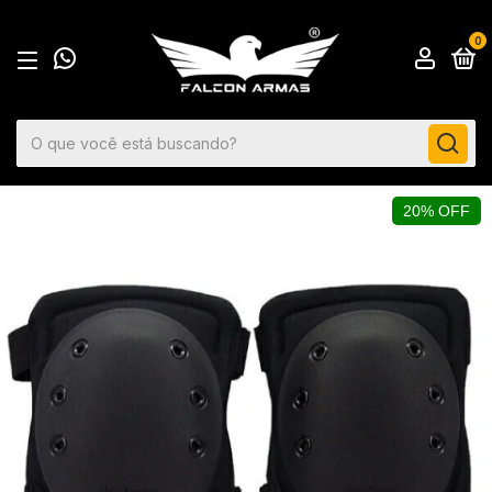
0
20% OFF