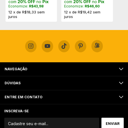
com
20% OFF
no
Pix
com
20% OFF
no
Pix
Economize:
R$43,98
Economize:
R$46,60
12
x
de
R$18,33
sem
12
x
de
R$19,42
sem
juros
juros
NAVEGAÇÃO
DÚVIDAS
ENTRE EM CONTATO
INSCREVA-SE