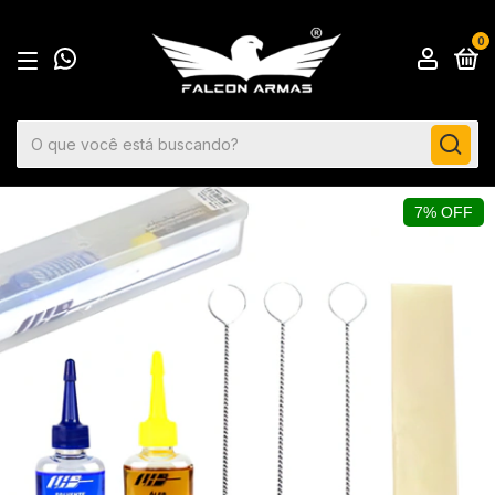
0
7% OFF