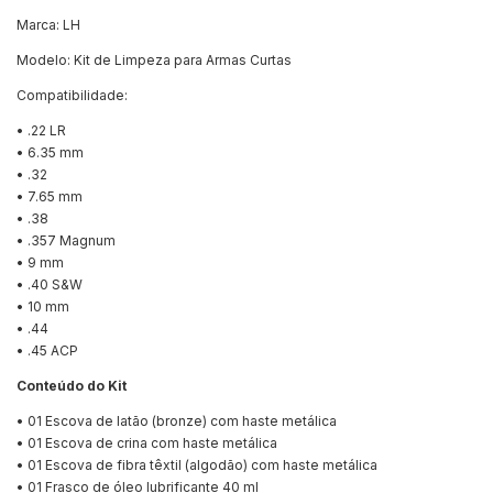
Marca: LH
Modelo: Kit de Limpeza para Armas Curtas
Compatibilidade:
• .22 LR
• 6.35 mm
• .32
• 7.65 mm
• .38
• .357 Magnum
• 9 mm
• .40 S&W
• 10 mm
• .44
• .45 ACP
Conteúdo do Kit
• 01 Escova de latão (bronze) com haste metálica
• 01 Escova de crina com haste metálica
• 01 Escova de fibra têxtil (algodão) com haste metálica
• 01 Frasco de óleo lubrificante 40 ml