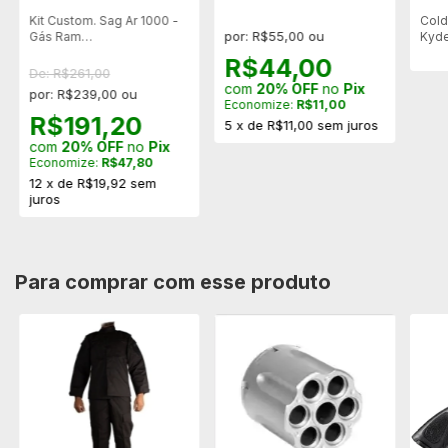
Kit Custom. Sag Ar 1000 -
Cold
por: R$55,00 ou
Gás Ram
Kyde
55kg+bucha+centralizador
- De
R$44,00
De: R$261,00
com
20% OFF
no
Pix
por: R$239,00 ou
Economize:
R$11,00
R$191,20
5
x
de
R$11,00
sem juros
com
20% OFF
no
Pix
Economize:
R$47,80
12
x
de
R$19,92
sem
juros
Para comprar com esse produto