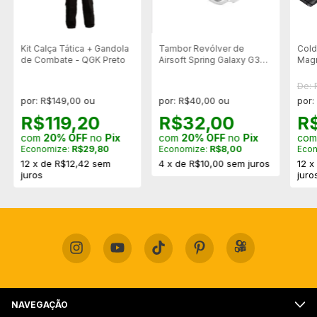
Kit Calça Tática + Gandola
Tambor Revólver de
Cold
de Combate - QGK Preto
Airsoft Spring Galaxy G36B
Mag
- Prata
Carb
De:
por: R$149,00 ou
por: R$40,00 ou
por:
R$119,20
R$32,00
R
com
20% OFF
no
Pix
com
20% OFF
no
Pix
co
Economize:
R$29,80
Economize:
R$8,00
Eco
12
x
de
R$12,42
sem
4
x
de
R$10,00
sem juros
12
juros
juro
NAVEGAÇÃO