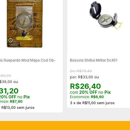
la Guepardo Mod Mapa Cod Ob-
Bússola Shilba Militar Dc451
De: R$79,40
$49,00
por: R$33,00 ou
R$39,00 ou
R$26,40
31,20
com
20% OFF
no
Pix
20% OFF
no
Pix
Economize:
R$6,60
mize:
R$7,80
3
x
de
R$11,00
sem juros
e
R$13,00
sem juros