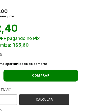
,00
sem juros
,40
OFF
pagando no
Pix
omiza:
R$5,60
es
ima oportunidade de compra!
 ENVIO
ALTERAR CEP
 O CEP:
CALCULAR
P