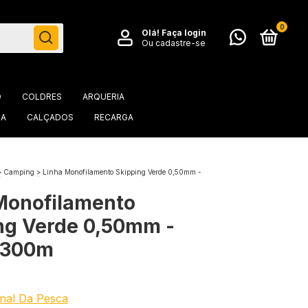
0
Olá!
Faça login
Ou cadastre-se
O
COLDRES
ARQUERIA
IA
CALÇADOS
RECARGA
>
Camping
>
Linha Monofilamento Skipping Verde 0,50mm -
Monofilamento
ng Verde 0,50mm -
 300m
nal Da Pesca