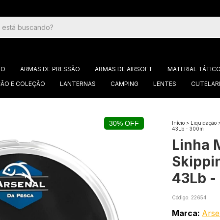
GO
ARMAS DE PRESSÃO
ARMAS DE AIRSOFT
MATERIAL TÁTIC
ÃO E COLEÇÃO
LANTERNAS
CAMPING
LENTES
CUTELAR
30% OFF
Início
>
Liquidação
43Lb - 300m
Linha 
Skippi
43Lb -
Código:
22654
Marca:
Arse