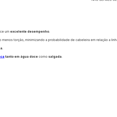
ece um
excelente desempenho
.
o menos torção, minimizando a probabilidade de cabeleira em relação a linh
ia
.
sca
tanto em água doce
como
salgada
.