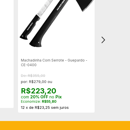
Machadinha Com Serrote - Guepardo -
Bússola Nautik
CE-0400
De: R$355,00
por: R$52,00 o
por: R$279,00 ou
R$41,6
R$223,20
com
20% OFF
com
20% OFF
no
Pix
Economize:
R$1
Economize:
R$55,80
5
x
de
R$10,40
12
x
de
R$23,25
sem juros