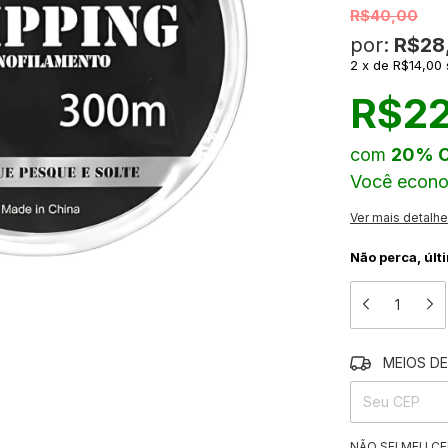
R$40,00
por:
R$28
2
x
de
R$14,00
R$22
com
20% 
Você econ
Ver mais detalh
Não perca, últ
MEIOS DE
ENTREGAS PARA
NÃO SEI MEU CE