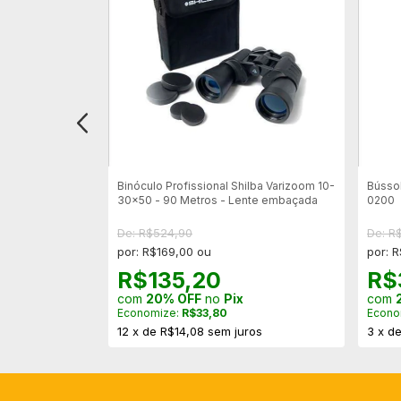
lo Tour
Binóculo Profissional Shilba Varizoom 10-
Bússo
30x50 - 90 Metros - Lente embaçada
0200
De: R$524,90
De: R
por: R$169,00 ou
por: 
R$135,20
R$
com
20% OFF
no
Pix
com
Economize:
R$33,80
Econo
os
12
x
de
R$14,08
sem juros
3
x
d