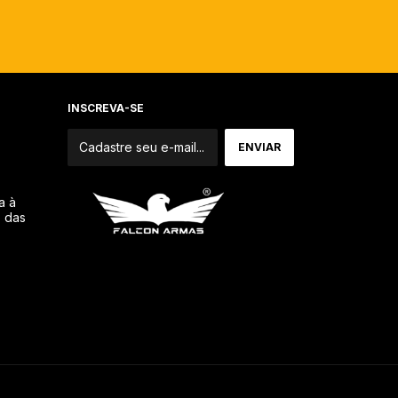
INSCREVA-SE
a à
o das