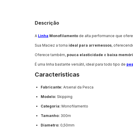
Descrição
A
Linha
Monofilamento
de alta performance que ofer
Sua Maciez a torna
ideal para arremessos
, oferecend
Oferece também,
pouca elasticidade
e
baixa memór
É uma linha bastante versátil, ideal para todo tipo de
pe
Caracteristicas
Fabricante:
Arsenal da Pesca
Modelo:
Skipping
Categoria:
Monofilamento
Tamanho:
300m
Diametro:
0,50mm