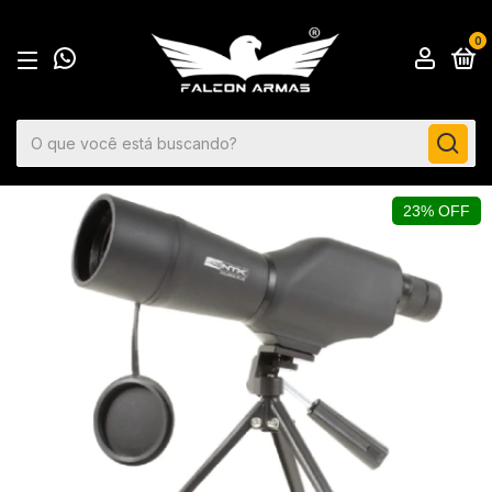
0
23% OFF