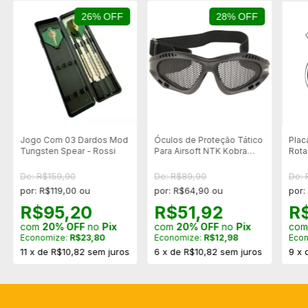
26% OFF
28% OFF
Jogo Com 03 Dardos Mod
Óculos de Proteção Tático
Plac
Tungsten Spear - Rossi
Para Airsoft NTK Kobra
Rota
Com Tela Respirável -
Preto
De: R$159,90
De: R$89,90
De: 
por: R$119,00 ou
por: R$64,90 ou
por:
R$95,20
R$51,92
R
com
20% OFF
no
Pix
com
20% OFF
no
Pix
co
Economize:
R$23,80
Economize:
R$12,98
Eco
11
x
de
R$10,82
sem juros
6
x
de
R$10,82
sem juros
9
x