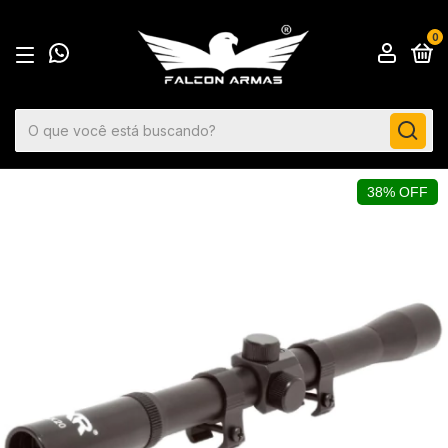
0
38% OFF