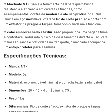
O
Machado NTK Dan
é a ferramenta ideal para quem busca
resistência e eficiência em diversas situações, como
acampamentos, cortes de madeira e até uso profissional
. Sua
lâmina em
aço inoxidável
oferece
fio de corte preciso
e conta com
um
extrator de pregos e farpas
, tornando-o ainda mais funcional.
O
cabo emborrachado e texturizado
proporciona uma pegada firme
e confortável, reduzindo o risco de deslizamentos durante o uso. Para
maior segurança e praticidade no transporte, o machado acompanha
um
estojo protetor para a lâmina
.
Especificações Técnicas:
Marca:
NTK
Modelo:
Dan
Material:
Aço inoxidável (lâmina) e borracha texturizada (cabo)
Dimensões:
20 x 40 x 4 cm | Lâmina: 7,5 cm
Peso:
1 kg
Diferenciais:
Fio de corte afiado, extrator de pregos e farpas,
cabo antiderrapante