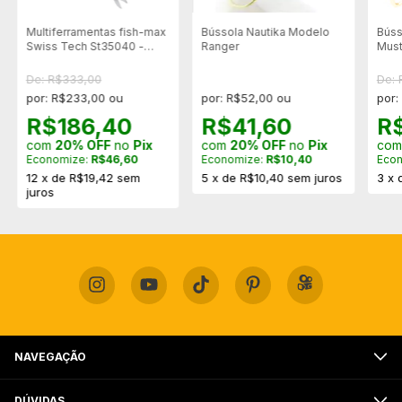
Multiferramentas fish-max
Bússola Nautika Modelo
Búss
Swiss Tech St35040 -
Ranger
Must
Mostruário
De: R$333,00
De: 
por: R$233,00 ou
por: R$52,00 ou
por:
R$186,40
R$41,60
R
com
20% OFF
no
Pix
com
20% OFF
no
Pix
co
Economize:
R$46,60
Economize:
R$10,40
Eco
12
x
de
R$19,42
sem
5
x
de
R$10,40
sem juros
3
x
juros
NAVEGAÇÃO
DÚVIDAS