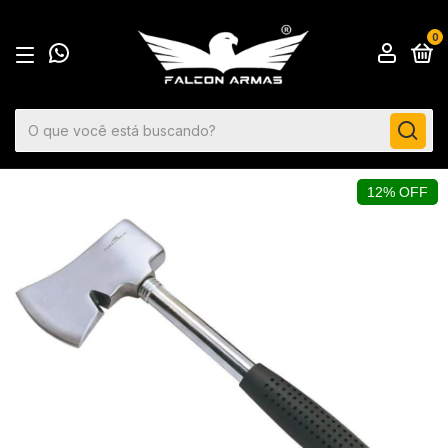
0
12% OFF