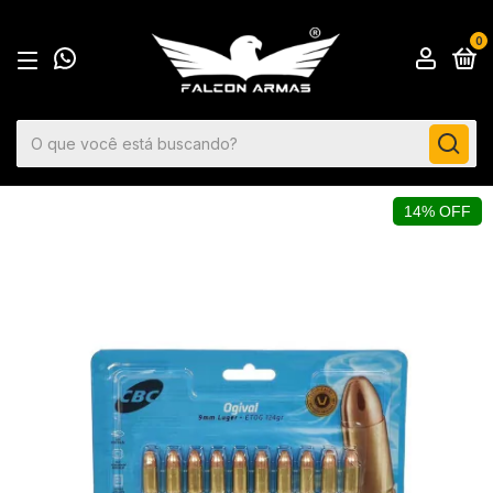
0
14% OFF