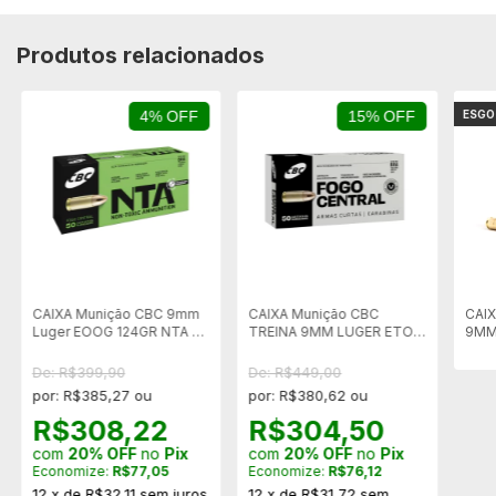
Produtos relacionados
4% OFF
15% OFF
ESG
CAIXA Munição CBC 9mm
CAIXA Munição CBC
CAI
Luger EOOG 124GR NTA -
TREINA 9MM LUGER ETOG
9MM 
Caixa 50 unid
124GR - Cx 50 unid
- Cx
De: R$399,90
De: R$449,00
por: R$385,27 ou
por: R$380,62 ou
R$308,22
R$304,50
com
20% OFF
no
Pix
com
20% OFF
no
Pix
Economize:
R$77,05
Economize:
R$76,12
12
x
de
R$32,11
sem juros
12
x
de
R$31,72
sem