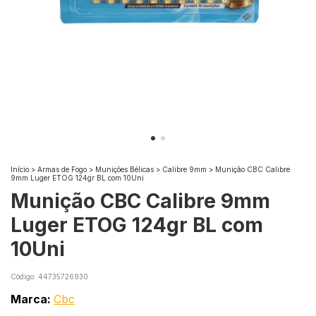
Início
>
Armas de Fogo
>
Munições Bélicas
>
Calibre 9mm
>
Munição CBC Calibre
9mm Luger ETOG 124gr BL com 10Uni
Munição CBC Calibre 9mm
Luger ETOG 124gr BL com
10Uni
Código:
44735726930
Marca:
Cbc