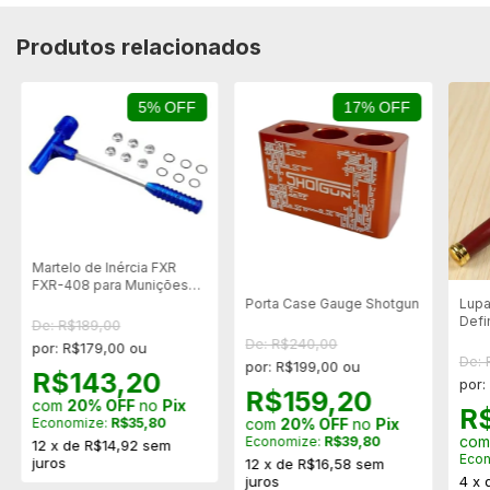
Produtos relacionados
5% OFF
17% OFF
Martelo de Inércia FXR
FXR-408 para Munições
de Fogo Central
Porta Case Gauge Shotgun
Lupa 
Defi
De: R$189,00
5x p
De: R$240,00
por: R$179,00 ou
De: 
por: R$199,00 ou
R$143,20
por:
R$159,20
com
20% OFF
no
Pix
R
com
20% OFF
no
Pix
Economize:
R$35,80
co
Economize:
R$39,80
12
x
de
R$14,92
sem
Eco
juros
12
x
de
R$16,58
sem
juros
4
x