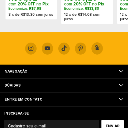
com
20% OFF
no
Pix
com
20% OFF
no
Pix
co
Economize:
R$7,98
Economize:
R$33,80
Eco
3
x
de
R$13,30
sem juros
12
x
de
R$14,08
sem
12
juros
juro
NAVEGAÇÃO
DÚVIDAS
ENTRE EM CONTATO
INSCREVA-SE