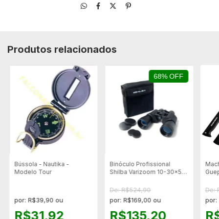
Produtos relacionados
68% OFF
Bússola - Nautika -
Binóculo Profissional
Mach
Modelo Tour
Shilba Varizoom 10-30x50
Guep
- 90 Metros - Lente
embaçada
De: R$524,90
De:
por: R$39,90 ou
por: R$169,00 ou
por:
R$31,92
R$135,20
R