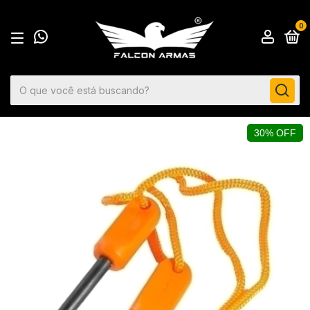
0
30% OFF