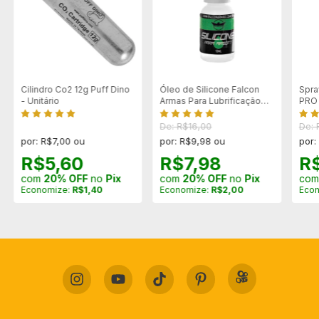
Cilindro Co2 12g Puff Dino
Óleo de Silicone Falcon
Spra
- Unitário
Armas Para Lubrificação
PRO 
de Hopup - 10ml
De: R$16,00
De: 
por: R$7,00 ou
por: R$9,98 ou
por:
R$5,60
R$7,98
R
com
20% OFF
no
Pix
com
20% OFF
no
Pix
co
Economize:
R$1,40
Economize:
R$2,00
Eco