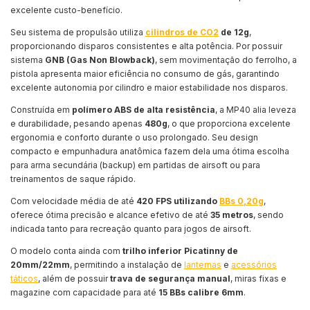
excelente custo-benefício.
Seu sistema de propulsão utiliza
cilindros de CO2
de 12g
,
proporcionando disparos consistentes e alta potência. Por possuir
sistema
GNB (Gas Non Blowback)
, sem movimentação do ferrolho, a
pistola apresenta maior eficiência no consumo de gás, garantindo
excelente autonomia por cilindro e maior estabilidade nos disparos.
Construída em
polímero ABS de alta resistência
, a MP40 alia leveza
e durabilidade, pesando apenas
480g
, o que proporciona excelente
ergonomia e conforto durante o uso prolongado. Seu design
compacto e empunhadura anatômica fazem dela uma ótima escolha
para arma secundária (backup) em partidas de airsoft ou para
treinamentos de saque rápido.
Com velocidade média de até
420 FPS utilizando
BBs 0,20g
,
oferece ótima precisão e alcance efetivo de até
35 metros
, sendo
indicada tanto para recreação quanto para jogos de airsoft.
O modelo conta ainda com
trilho inferior Picatinny de
20mm/22mm
, permitindo a instalação de
lanternas
e
acessórios
táticos
, além de possuir
trava de segurança manual
, miras fixas e
magazine com capacidade para até
15 BBs calibre 6mm
.