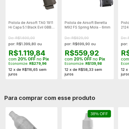
Pistola de Airsoft TAG 1911
Pistola de Airsoft Beretta
Pist
Hi Capa 5.1 Black Evil GBB
M92 FS Spring Mola - 6mm
2124
Blowback - 6mm
Saue
De: R$1.600,00
De: R$829,90
De: 
por: R$1.399,80 ou
por: R$699,90 ou
por:
R$1.119,84
R$559,92
R
com
20% OFF
no
Pix
com
20% OFF
no
Pix
co
Economize:
R$279,96
Economize:
R$139,98
Eco
12
x
de
R$116,65
sem
12
x
de
R$58,33
sem
12
juros
juros
juro
Para comprar com esse produto
38% OFF