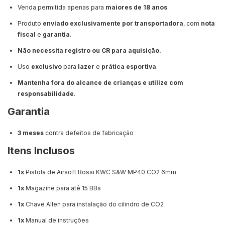
Venda permitida apenas para
maiores de 18 anos
.
Produto
enviado exclusivamente por transportadora
, com
nota
fiscal
e
garantia
.
Não necessita registro ou CR para aquisição.
Uso
exclusivo
para
lazer
e
prática esportiva
.
Mantenha fora do alcance de crianças e utilize com
responsabilidade
.
Garantia
3 meses
contra defeitos de fabricação
Itens Inclusos
1x
Pistola de Airsoft Rossi KWC S&W MP40 CO2 6mm
1x
Magazine para até 15 BBs
1x
Chave Allen para instalação do cilindro de CO2
1x
Manual de instruções