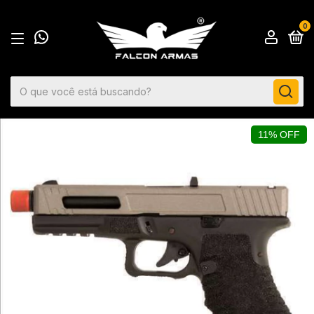
0
11% OFF