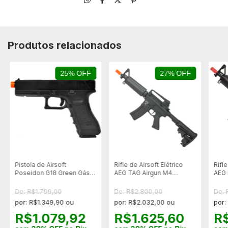
Produtos relacionados
25% OFF
27% OFF
Pistola de Airsoft
Rifle de Airsoft Elétrico
Rifle
Poseidon G18 Green Gás
AEG TAG Airgun M4
AEG
Black - Blowback
ASR105 Full Metal
S-1 
Blowback
Meta
De: R$1.799,00
De: R$2.800,00
De: 
por: R$1.349,90 ou
por: R$2.032,00 ou
por:
R$1.079,92
R$1.625,60
R