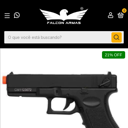
0
21% OFF