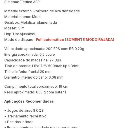
Sistema: Elétrico AEP
Material externo: Polímero de alta densidade
Material interno: Metal
Gearbox: Metálica rolamentada
Mosfet: Sim
Hop-Up: Ajustável
Modo de disparo:
Full automático (SOMENTE MODO RAJADA)
Velocidade aproximada: 200 FPS com BB 0.20g
Energia aproximada: 0.5 Joule
Capacidade do magazine: 27 BBs
Tipo de bateria: LiPo 7.2V 500mAh tipo Brick
Trilho: Inferior frontal 20 mm
Diâmetro interno do cano: 6,08 mm
Comprimento total aproximado: 19 cm
Peso aproximado: 635 g com bateria
Aplicações Recomendadas
• Jogos de airsoft CQB
• Treinamento recreativo
• Partidas indoor
• Equipamento secundário para operadores