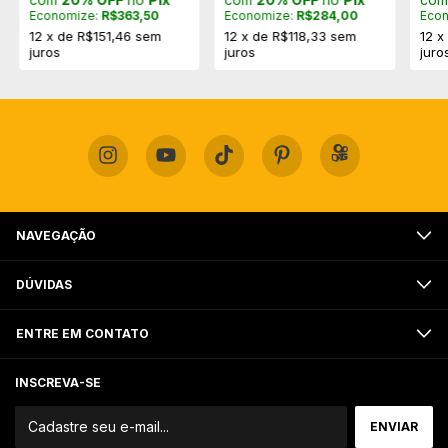
Economize:
R$363,50
Economize:
R$284,00
Eco
12
x
de
R$151,46
sem
12
x
de
R$118,33
sem
12
juros
juros
juro
NAVEGAÇÃO
DÚVIDAS
ENTRE EM CONTATO
INSCREVA-SE