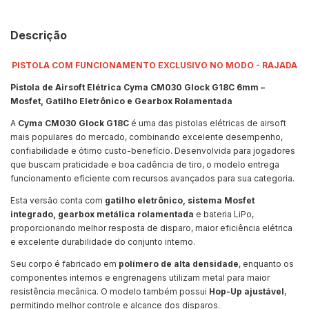
Descrição
PISTOLA COM FUNCIONAMENTO EXCLUSIVO NO MODO - RAJADA
Pistola de Airsoft Elétrica Cyma CM030 Glock G18C 6mm –
Mosfet, Gatilho Eletrônico e Gearbox Rolamentada
A
Cyma CM030 Glock G18C
é uma das pistolas elétricas de airsoft
mais populares do mercado, combinando excelente desempenho,
confiabilidade e ótimo custo-benefício. Desenvolvida para jogadores
que buscam praticidade e boa cadência de tiro, o modelo entrega
funcionamento eficiente com recursos avançados para sua categoria.
Esta versão conta com
gatilho eletrônico, sistema Mosfet
integrado, gearbox metálica rolamentada
e bateria LiPo,
proporcionando melhor resposta de disparo, maior eficiência elétrica
e excelente durabilidade do conjunto interno.
Seu corpo é fabricado em
polímero de alta densidade
, enquanto os
componentes internos e engrenagens utilizam metal para maior
resistência mecânica. O modelo também possui
Hop-Up ajustável
,
permitindo melhor controle e alcance dos disparos.