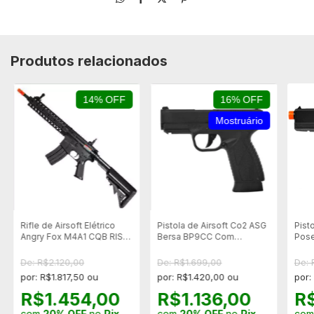
Produtos relacionados
14% OFF
16% OFF
Mostruário
Rifle de Airsoft Elétrico
Pistola de Airsoft Co2 ASG
Pist
Angry Fox M4A1 CQB RIS
Bersa BP9CC Com
Pose
CM501 - Preto
Blowback Slide Metal 6mm
Blac
- Mostruário
De: R$2.120,00
De: R$1.699,00
De: 
por: R$1.817,50 ou
por: R$1.420,00 ou
por:
R$1.454,00
R$1.136,00
R$
com
20% OFF
no
Pix
com
20% OFF
no
Pix
co