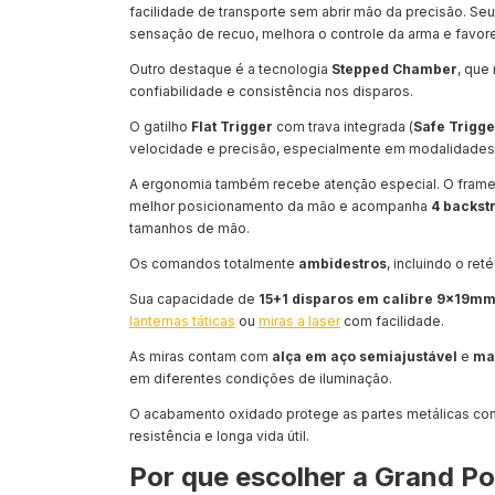
facilidade de transporte sem abrir mão da precisão. Se
sensação de recuo, melhora o controle da arma e favor
Outro destaque é a tecnologia
Stepped Chamber
, que
confiabilidade e consistência nos disparos.
O gatilho
Flat Trigger
com trava integrada (
Safe Trigge
velocidade e precisão, especialmente em modalidad
A ergonomia também recebe atenção especial. O frame e
melhor posicionamento da mão e acompanha
4 backst
tamanhos de mão.
Os comandos totalmente
ambidestros
, incluindo o re
Sua capacidade de
15+1 disparos em calibre 9x19m
lanternas táticas
ou
miras a laser
com facilidade.
As miras contam com
alça em aço semiajustável
e
ma
em diferentes condições de iluminação.
O acabamento oxidado protege as partes metálicas con
resistência e longa vida útil.
Por que escolher a Grand P