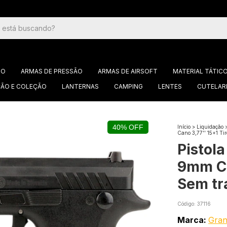
GO
ARMAS DE PRESSÃO
ARMAS DE AIRSOFT
MATERIAL TÁTIC
ÃO E COLEÇÃO
LANTERNAS
CAMPING
LENTES
CUTELAR
40% OFF
Início
>
Liquidação
Cano 3,77'' 15+1 Ti
Pistol
9mm Ca
Sem tr
Código:
37116
Marca:
Gra