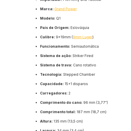
Marca:
Grand Power
Modelo:
Q1
Pais de Origem:
Eslováquia
Calibre:
9x19mm (
9mm Luger
)
Funcionamento:
Semiautomática
Sistema de ação:
Striker Fired
Sistema de trava:
Cano rotativo
Tecnologia:
Stepped Chamber
Capacidade:
15+1 disparos
Carregadores:
2
Comprimento do cano:
96 mm (3,77")
Comprimento total:
187 mm (18,7 cm)
Altura:
135 mm (13,5 cm)
Largura:
34 mm (3,4 cm)