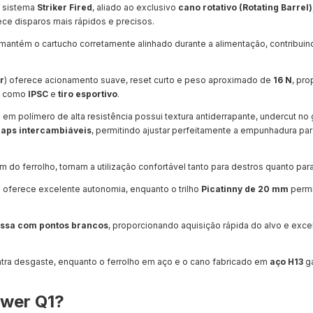
u sistema
Striker Fired
, aliado ao exclusivo
cano rotativo (Rotating Barrel)
ece disparos mais rápidos e precisos.
 mantém o cartucho corretamente alinhado durante a alimentação, contribuin
r
) oferece acionamento suave, reset curto e peso aproximado de
16 N
, pr
es como
IPSC
e
tiro esportivo
.
m polímero de alta resistência possui textura antiderrapante, undercut no
raps intercambiáveis
, permitindo ajustar perfeitamente a empunhadura par
tém do ferrolho, tornam a utilização confortável tanto para destros quanto par
m
oferece excelente autonomia, enquanto o trilho
Picatinny de 20 mm
permi
ssa com pontos brancos
, proporcionando aquisição rápida do alvo e excel
tra desgaste, enquanto o ferrolho em aço e o cano fabricado em
aço H13
ga
ower Q1?