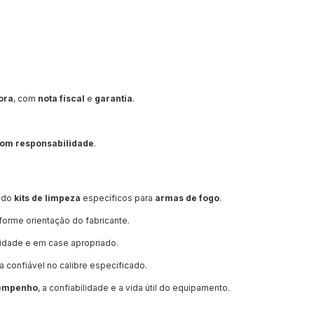
ora
, com
nota fiscal
e
garantia
.
 com responsabilidade
.
ando
kits de limpeza
específicos para
armas de fogo
.
orme orientação do fabricante.
midade e em case apropriado.
 confiável no calibre especificado.
sempenho
, a confiabilidade e a vida útil do equipamento.