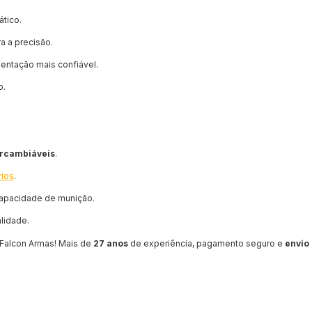
tico.
a a precisão.
mentação mais confiável.
o.
ercambiáveis
.
rios
.
 capacidade de munição.
lidade.
Falcon Armas! Mais de
27 anos
de experiência, pagamento seguro e
envio 