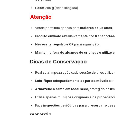
Peso:
786 g (descarregada)
Atenção
Venda permitida apenas para
maiores de 25 anos
.
Produto
enviado exclusivamente por transportad
Necessita registro e CR para aquisição.
Mantenha fora do alcance de crianças e utilize
Dicas de Conservação
Realize a limpeza após cada
sessão de tiros
utiliz
Lubrifique adequadamente as partes móveis
conf
Armazene a arma em local seco
, protegido da u
Utilize apenas
munições originais
e de procedência
Faça
inspeções periódicas para preservar o de
Garantia