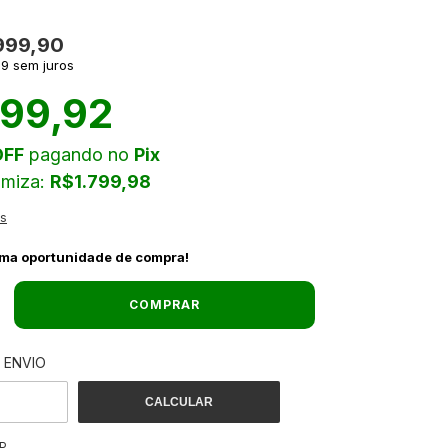
999,90
99
sem juros
199,92
OFF
pagando no
Pix
omiza:
R$1.799,98
es
ima oportunidade de compra!
 ENVIO
ALTERAR CEP
 O CEP:
CALCULAR
P