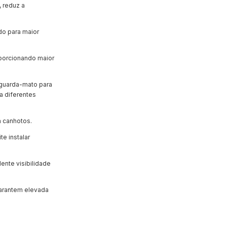
, reduz a
do para maior
oporcionando maior
 guarda-mato para
a diferentes
a canhotos.
te instalar
ente visibilidade
rantem elevada