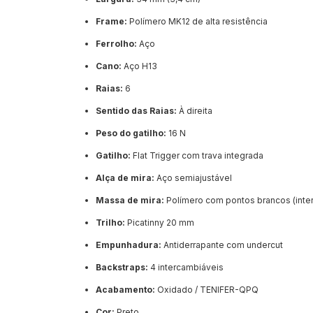
Frame:
Polímero MK12 de alta resistência
Ferrolho:
Aço
Cano:
Aço H13
Raias:
6
Sentido das Raias:
À direita
Peso do gatilho:
16 N
Gatilho:
Flat Trigger com trava integrada
Alça de mira:
Aço semiajustável
Massa de mira:
Polímero com pontos brancos (inte
Trilho:
Picatinny 20 mm
Empunhadura:
Antiderrapante com undercut
Backstraps:
4 intercambiáveis
Acabamento:
Oxidado / TENIFER-QPQ
Cor:
Preto