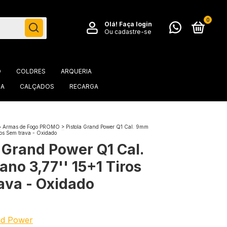
0
Olá!
Faça login
Ou cadastre-se
O
COLDRES
ARQUERIA
IA
CALÇADOS
RECARGA
>
Armas de Fogo PROMO
>
Pistola Grand Power Q1 Cal. 9mm
ros Sem trava - Oxidado
a Grand Power Q1 Cal.
no 3,77'' 15+1 Tiros
ava - Oxidado
nd Power