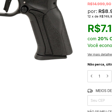
R$14.999,90
por:
R$8.
12
x
de
R$749,
R$7.
com
20% 
Você econ
Ver mais detalh
Não perca, últ
MEIOS DE
ENTREGAS PARA
NÃO SEI MEU CE