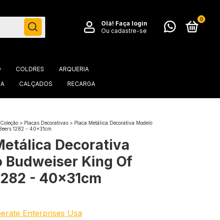
0
Olá!
Faça login
Ou cadastre-se
O
COLDRES
ARQUERIA
IA
CALÇADOS
RECARGA
 Coleção
>
Placas Decorativas
>
Placa Metálica Decorativa Modelo
Beers 1282 - 40x31cm
Metálica Decorativa
 Budweiser King Of
1282 - 40x31cm
erate Enterprises Usa