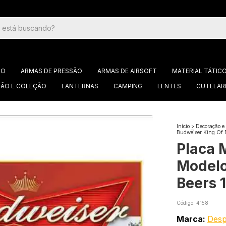
GO
ARMAS DE PRESSÃO
ARMAS DE AIRSOFT
MATERIAL TÁTIC
ÃO E COLEÇÃO
LANTERNAS
CAMPING
LENTES
CUTELAR
Início
>
Decoração e
Budweiser King Of 
Placa 
Modelo
Beers 
Código:
4158
Marca:
Desp