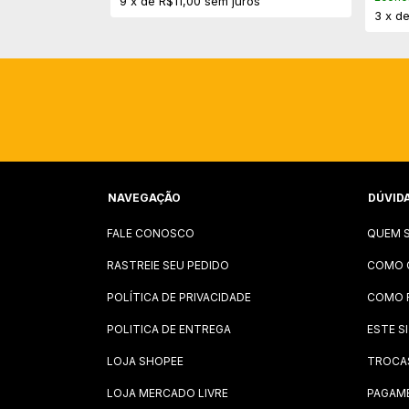
9
x
de
R$11,00
sem juros
3
x
d
NAVEGAÇÃO
DÚVID
FALE CONOSCO
QUEM 
RASTREIE SEU PEDIDO
COMO 
POLÍTICA DE PRIVACIDADE
COMO 
POLITICA DE ENTREGA
ESTE S
LOJA SHOPEE
TROCA
LOJA MERCADO LIVRE
PAGAM