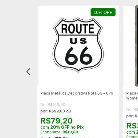
10% OFF
va Heddon Fish #
Placa Metálica Decorativa Rota 66 - 679
Placa 
wome
De: R$109,90
De: R
por: R$99,00 ou
por: 
R$79,20
R$
com
20% OFF
no
Pix
com
Economize:
R$19,80
Econo