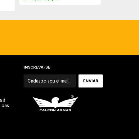
INSCREVA-SE
a à
o das