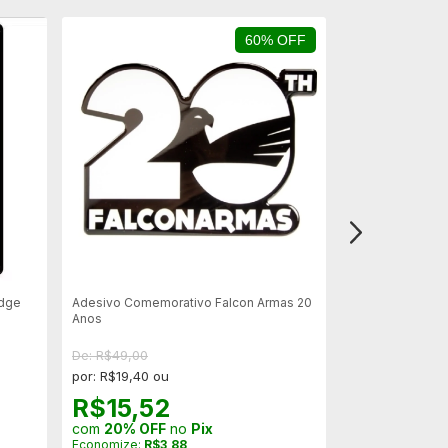
60% OFF
ESGOTADO
Edge
Adesivo Comemorativo Falcon Armas 20
Placa Metálica 
Anos
#1421
De: R$49,00
por: R$19,40 ou
R$15,52
com
20% OFF
no
Pix
Economize:
R$3,88