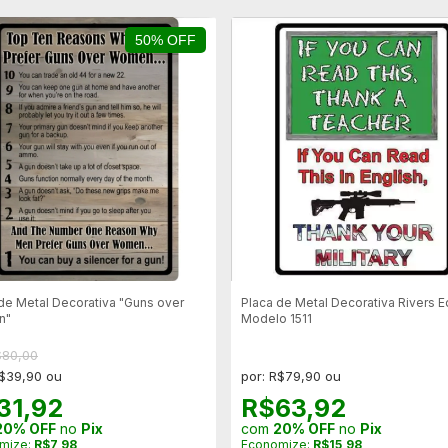
50% OFF
de Metal Decorativa "Guns over
Placa de Metal Decorativa Rivers 
n"
Modelo 1511
$80,00
R$39,90 ou
por: R$79,90 ou
31,92
R$63,92
20% OFF
no
Pix
com
20% OFF
no
Pix
mize:
R$7,98
Economize:
R$15,98