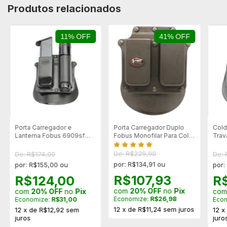
Produtos relacionados
11% OFF
41% OFF
Porta Carregador e
Porta Carregador Duplo
Cold
Lanterna Fobus 6909sf
Fobus Monofilar Para Colt
Trav
Para Carregadores 9mm
e Imbel .45 (cod4500)
G1 -
/.40 e Lanternas
De: R$229,90
De: R$174,00
De: 
por: R$134,91 ou
por: R$155,00 ou
por:
R$107,93
R$124,00
R
com
20% OFF
no
Pix
com
20% OFF
no
Pix
co
Economize:
R$26,98
Economize:
R$31,00
Eco
12
x
de
R$11,24
sem juros
12
x
de
R$12,92
sem
12
juros
juro