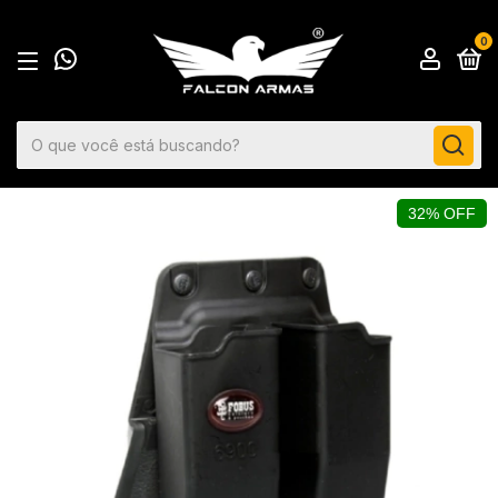
0
32% OFF