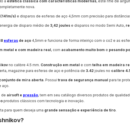
do a
estética clássica com características modernas
, este rifle de airg
ompletamente nova.
 (141m/s)
e disparos de esferas de aço 4,5mm com precisão para distânci
energia de disparo médio de
3,42 joules
e disparos no modo Semi Auto,
re
18
esferas
de aço
4,5mm e funciona de forma inteiriço com o co2 e as esfe
m metal e com madeira real
, com
acabamento muito bom
e
pesando po
ikov
no calibre 4.5 mm.
Construção em metal
e com
telha em madeira re
berta, magazine para esferas de aço e potência de
3.42
joules no
calibre 4
conjunto de mira aberta
. Possui
trava de segurança manual
para te prot
e aço.
s de
airsoft e
pressão
, tem em seu catálogo diversos produtos de qualidad
do
produtos clássicos com tecnologia e inovação.
eita para quem deseja uma
grande sensação e experiência de tiro
.
shnikov?