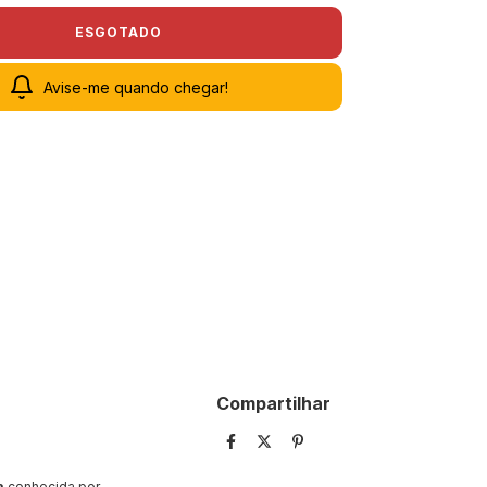
Avise-me quando chegar!
Compartilhar
a
conhecida por