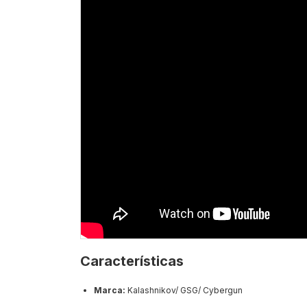
Características
Marca:
Kalashnikov/ GSG/ Cybergun