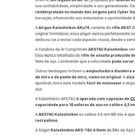
sua confiabilidade, simplicidade e uso generalizado. 
reinterpretado no mundo das airguns pela Cyber G
inovação, oferecendo aos entusiastas a oportunidade 
A
Airgun Kalashnikov AKu74
, variante do
rifle AK47 
original formidável, essa airgun replica perfeitamente
dedicou-se a recriar cada aspecto crucial, desde a se
A Carabina de Ar Comprimido
AKS74U Kalashnikov
ve
Esta réplica detalhada do
rifle de assalto produzido 
feita de aço. Lembrando que a velocidade
pode variar
Outros destaques incluem a
empunhadura dianteira e
de mira e do ponto de mira, como no original
. A
alça
ajustável, torna este modelo
fácil de manusear
e disp
aço.
A Kalashnikov AKS74U
é operada com cápsulas de
CO
capacidade para 18 esferas de aço no calibre 4,5 
A
AKS74U Kalashnikov
no calibre 4.5 mm BB não é ap
recreativos
.
A Airgun
Kalashnikov AKS-74U 4.5mm
de BBs de Aço d