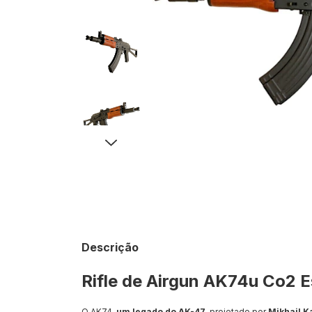
Descrição
Rifle de Airgun AK74u Co2 E
O AK74,
um legado do AK-47
, projetado por
Mikhail K