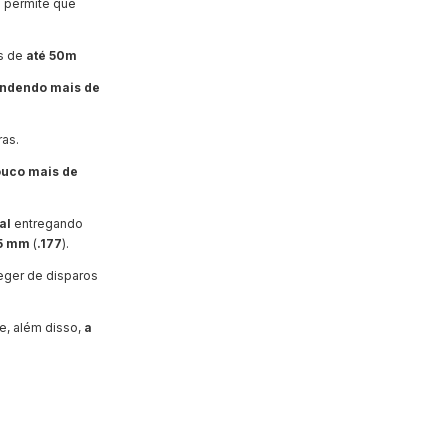
un permite que
as de
até 50m
ndendo mais de
ras.
uco mais de
al
entregando
.5 mm
(
.177
).
eger de disparos
e, além disso,
a