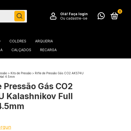
0
Olá!
Faça login
Ou cadastre-se
O
COLDRES
ARQUERIA
IA
CALÇADOS
RECARGA
essão
>
Kits de Pressão
>
Rifle de Pressão Gás CO2 AKS74U
etal 4.5mm
de Pressão Gás CO2
 Kalashnikov Full
 4.5mm
ergun