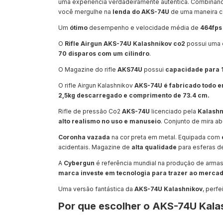
uma experiência verdadeiramente autêntica. Combinan
você mergulhe na
lenda do AKS-74U
de uma maneira c
Um
ótimo
desempenho e velocidade média de
464fps
O
Rifle Airgun AKS-74U Kalashnikov co2
possui uma 
70 disparos com um cilindro
.
O Magazine do rifle
AKS74U
possui
capacidade para 
O rifle Airgun Kalashnikov
AKS-74U é fabricado todo e
2,5kg descarregado e comprimento de
73.4 cm
.
Rifle de pressão Co2
AKS-74U
licenciado pela
Kalashn
alto realismo no uso e manuseio
. Conjunto de mira a
Coronha vazada
na cor preta em metal. Equipada com
acidentais. Magazine de
alta qualidade
para esferas d
A
Cybergun
é referência mundial na produção de arma
marca investe em tecnologia para trazer ao merca
Uma versão fantástica da
AKS-74U Kalashnikov
, perf
Por que escolher o AKS-74U Kala