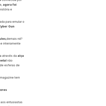
e,
agora foi
istória e
ada para emular o
Cyber Gun
ules
,demais né?
se inteiramente
ita através da
alça
metal
não
 de esferas de
O magazine tem
dores
 aos entusiastas