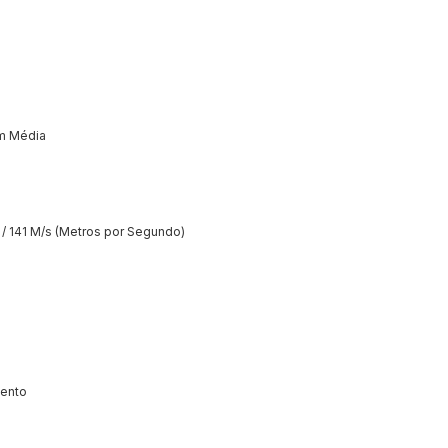
m Média
/ 141 M/s (Metros por Segundo)
mento