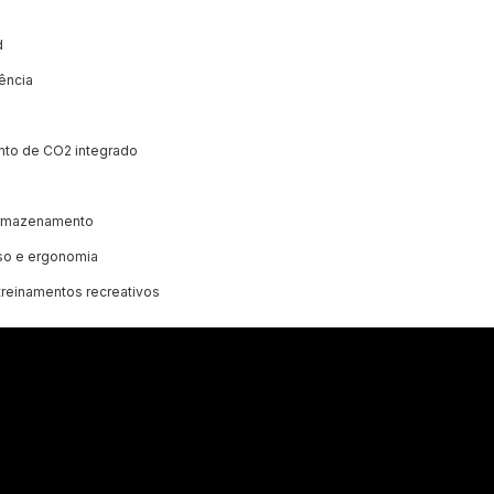
d
ência
nto de CO2 integrado
 armazenamento
eso e ergonomia
 treinamentos recreativos