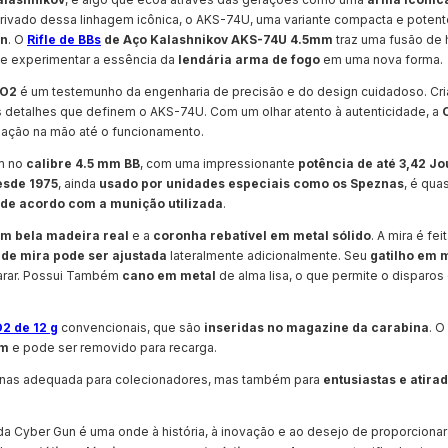
Derivado dessa linhagem icônica, o AKS-74U, uma variante compacta e potent
un
. O
Rifle de BBs
de Aço Kalashnikov AKS-74U 4.5mm
traz uma fusão de h
de experimentar a essência da
lendária arma de fogo
em uma nova forma.
CO2
é um testemunho da engenharia de precisão e do design cuidadoso. Cri
 os detalhes que definem o AKS-74U. Com um olhar atento à autenticidade, a
nsação na mão até o funcionamento.
m no
calibre 4.5 mm BB
, com uma impressionante
potência de até 3,42 Jo
desde 1975
, ainda
usado por unidades especiais como os Speznas
, é qua
 de acordo com a munição utilizada
.
m bela madeira real
e a
coronha rebatível em metal sólido
. A mira é fe
 de mira pode ser ajustada
lateralmente adicionalmente. Seu
gatilho em 
arar. Possui Também
cano em metal
de alma lisa, o que permite o disparos
2 de 12 g
convencionais, que são
inseridas no magazine da carabina
. 
mm
e pode ser removido para recarga.
enas adequada para colecionadores, mas também para
entusiastas e atira
a Cyber Gun é uma onde à história, à inovação e ao desejo de proporcionar