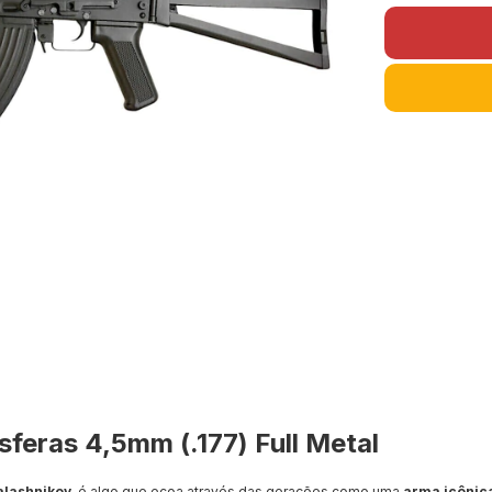
sferas 4,5mm (.177) Full Metal
alashnikov
, é algo que ecoa através das gerações como uma
arma icônic