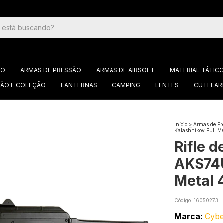
GO
ARMAS DE PRESSÃO
ARMAS DE AIRSOFT
MATERIAL TÁTIC
ÃO E COLEÇÃO
LANTERNAS
CAMPING
LENTES
CUTELAR
Início
>
Armas de Pr
Kalashnikov Full M
Rifle 
AKS74U
Metal
Código:
16050273
Marca:
Cyb