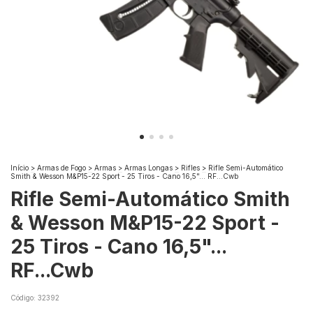
Início
>
Armas de Fogo
>
Armas
>
Armas Longas
>
Rifles
>
Rifle Semi-Automático
Smith & Wesson M&P15-22 Sport - 25 Tiros - Cano 16,5"... RF...Cwb
Rifle Semi-Automático Smith
& Wesson M&P15-22 Sport -
25 Tiros - Cano 16,5"...
RF...Cwb
Código:
32392