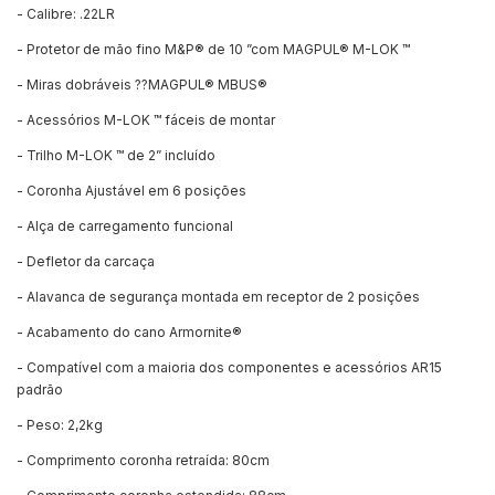
- Calibre: .22LR
- Protetor de mão fino M&P® de 10 ”com MAGPUL® M-LOK ™
- Miras dobráveis ??MAGPUL® MBUS®
- Acessórios M-LOK ™ fáceis de montar
- Trilho M-LOK ™ de 2” incluído
- Coronha Ajustável em 6 posições
- Alça de carregamento funcional
- Defletor da carcaça
- Alavanca de segurança montada em receptor de 2 posições
- Acabamento do cano Armornite®
- Compatível com a maioria dos componentes e acessórios AR15
padrão
- Peso: 2,2kg
- Comprimento coronha retraída: 80cm