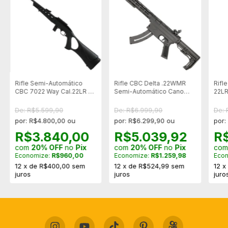
Rifle Semi-Automático
Rifle CBC Delta .22WMR
Rifl
CBC 7022 Way Cal.22LR -
Semi-Automático Cano
22LR
Cano 21" - 10 Tiros -
14,5 Pol. - Oxidado
Oxid
Oxidado
De: R$5.599,90
De: R$6.999,90
De: 
por: R$4.800,00 ou
por: R$6.299,90 ou
por:
R$3.840,00
R$5.039,92
R
com
20% OFF
no
Pix
com
20% OFF
no
Pix
co
Economize:
R$960,00
Economize:
R$1.259,98
Eco
12
x
de
R$400,00
sem
12
x
de
R$524,99
sem
12
juros
juros
juro