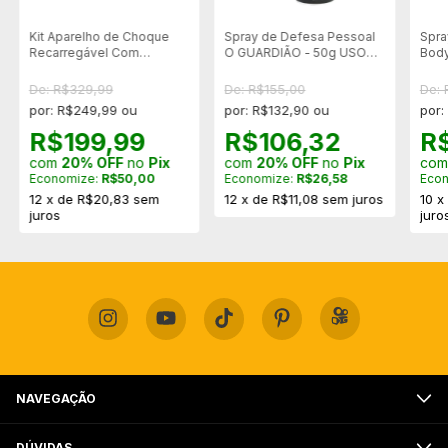
Kit Aparelho de Choque
Spray de Defesa Pessoal
Spra
Recarregável Com
O GUARDIÃO - 50g USO
Bod
Lanterna BNZ-800 + Spray
CIVIL LIBERADO
Chav
de Defesa Pessoal Eco
Com
De: R$329,99
De: R$155,00
De: 
50g
por: R$249,99 ou
por: R$132,90 ou
por:
R$199,99
R$106,32
R
com
20% OFF
no
Pix
com
20% OFF
no
Pix
co
Economize:
R$50,00
Economize:
R$26,58
Eco
12
x
de
R$20,83
sem
12
x
de
R$11,08
sem juros
10
juros
juro
NAVEGAÇÃO
DÚVIDAS