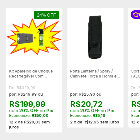
24% OFF
Kit Aparelho de Choque
Porta Lanterna / Spray /
Spra
Recarregável Com
Canivete Força & Honra em
FALC
Lanterna BNZ-800 + Spray
Rip Stop para Cinto - G
LIB
de Defesa Pessoal Eco
De: R$329,99
De: 
50g
por: R$249,99 ou
por: R$25,90 ou
por:
R$199,99
R$20,72
R
com
20% OFF
no
Pix
com
20% OFF
no
Pix
co
Economize:
R$50,00
Economize:
R$5,18
Eco
12
x
de
R$20,83
sem
2
x
de
R$12,95
sem juros
12
juros