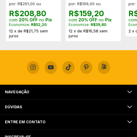
por: R$261,00 ou
por: R$199,00 ou
por:
R$208,80
R$159,20
R
com
20% OFF
no
Pix
com
20% OFF
no
Pix
co
Economize:
R$52,20
Economize:
R$39,80
Eco
12
x
de
R$21,75
sem
12
x
de
R$16,58
sem
2
x
juros
juros
NAVEGAÇÃO
DÚVIDAS
ENTRE EM CONTATO
INSCREVA-SE