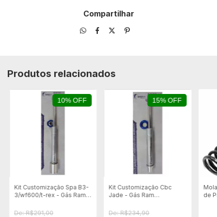
Compartilhar
Produtos relacionados
10% OFF
15% OFF
Kit Customização Spa B3-
Kit Customização Cbc
Mola
3/wf600/t-rex - Gás Ram
Jade - Gás Ram
de P
45kg+bucha
35kg+bucha
5,5m
De: R$291,00
De: R$234,90