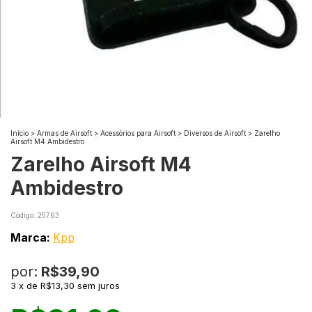
Início
>
Armas de Airsoft
>
Acessórios para Airsoft
>
Diversos de Airsoft
>
Zarelho
Airsoft M4 Ambidestro
Zarelho Airsoft M4
Ambidestro
Código:
25763
Marca:
Kpp
por:
R$39,90
3
x
de
R$13,30
sem juros