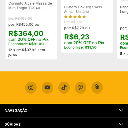
Conjunto Alça e Massa de
Cilindro Co2 12g Swiss
Band
Mira Truglo TG940 –
Arms - Unitário
Long
Espingardas
Refo
De: R$499,00
Cour
De: R$9,99
por: R$455,00 ou
por: R$7,79 ou
por:
R$364,00
R$6,23
R
com
20% OFF
no
Pix
com
20% OFF
no
Pix
co
Economize:
R$91,00
Economize:
R$1,56
Eco
12
x
de
R$37,92
sem
5
x
juros
NAVEGAÇÃO
DÚVIDAS