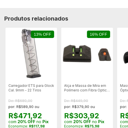
Produtos relacionados
13% OFF
16% OFF
Carregador ETS para Glock
Alça e Massa de Mira em
Mass
Cal. 9mm - 22 Tiros
Polímero com Fibra Optica
Ópti
- G2C
DOT 
De: R$680,00
De: R$449,90
De:
por: R$589,90 ou
por: R$379,90 ou
por:
R$471,92
R$303,92
R
com
20% OFF
no
Pix
com
20% OFF
no
Pix
co
Economize:
R$117,98
Economize:
R$75,98
Eco