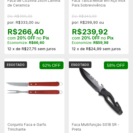
Faca de Cozinha 25cm Lâmina
Faca Tática Militar em Aço Inox
de Ceramica
Para Sobrevivência
De: R$399,00
De: R$343,90
por: R$333,00 ou
por: R$299,90 ou
R$266,40
R$239,92
com
20% OFF
no
Pix
com
20% OFF
no
Pix
Economize:
R$66,60
Economize:
R$59,98
12
x
de
R$27,75
sem juros
12
x
de
R$24,99
sem juros
ESGOTADO
62% OFF
ESGOTADO
58% OFF
Conjunto Faca e Garfo
Faca Multifunção S018 SR -
Trinchante
Preta