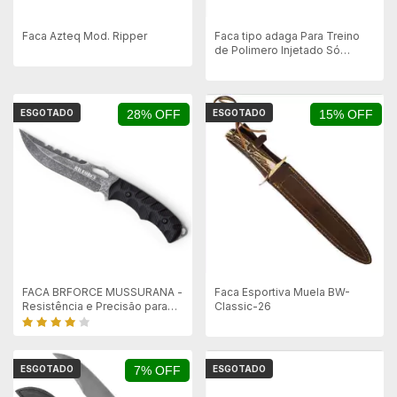
Faca Azteq Mod. Ripper
Faca tipo adaga Para Treino
de Polimero Injetado Só
Coldres
ESGOTADO
28% OFF
ESGOTADO
15% OFF
FACA BRFORCE MUSSURANA -
Faca Esportiva Muela BW-
Resistência e Precisão para
Classic-26
Aventuras
ESGOTADO
7% OFF
ESGOTADO