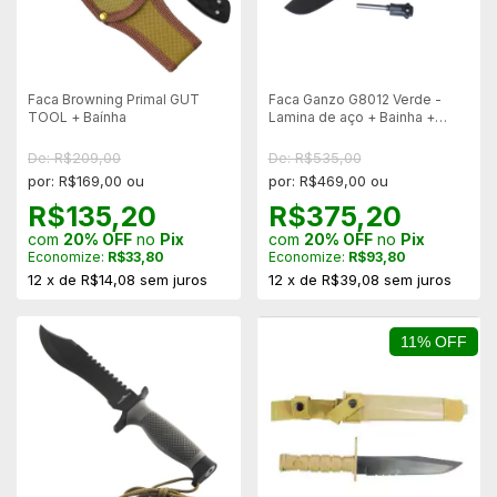
Faca Browning Primal GUT
Faca Ganzo G8012 Verde -
TOOL + Baínha
Lamina de aço + Bainha +
Pederneira
De: R$209,00
De: R$535,00
por: R$169,00 ou
por: R$469,00 ou
R$135,20
R$375,20
com
20% OFF
no
Pix
com
20% OFF
no
Pix
Economize:
R$33,80
Economize:
R$93,80
12
x
de
R$14,08
sem juros
12
x
de
R$39,08
sem juros
11% OFF