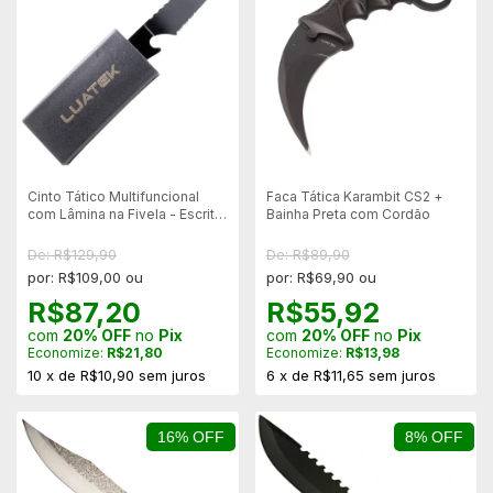
Cinto Tático Multifuncional
Faca Tática Karambit CS2 +
com Lâmina na Fivela - Escrita
Bainha Preta com Cordão
"Luatek"
De: R$129,90
De: R$89,90
por: R$109,00 ou
por: R$69,90 ou
R$87,20
R$55,92
com
20% OFF
no
Pix
com
20% OFF
no
Pix
Economize:
R$21,80
Economize:
R$13,98
10
x
de
R$10,90
sem juros
6
x
de
R$11,65
sem juros
16% OFF
8% OFF