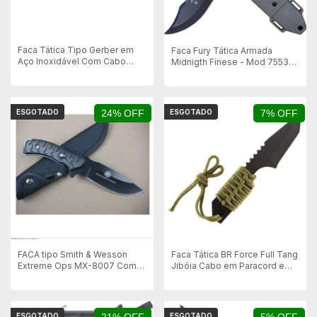
Faca Tática Tipo Gerber em
Faca Fury Tática Armada
Aço Inoxidável Com Cabo
Midnigth Finese - Mod 75536
Emborrachado
com Bainha em Polimero
ESGOTADO
24% OFF
ESGOTADO
7% OFF
FACA tipo Smith & Wesson
Faca Tática BR Force Full Tang
Extreme Ops MX-8007 Com
Jibóia Cabo em Paracord e
Bainha!!!
Pederneira Bainha em Nylon
ESGOTADO
ESGOTADO