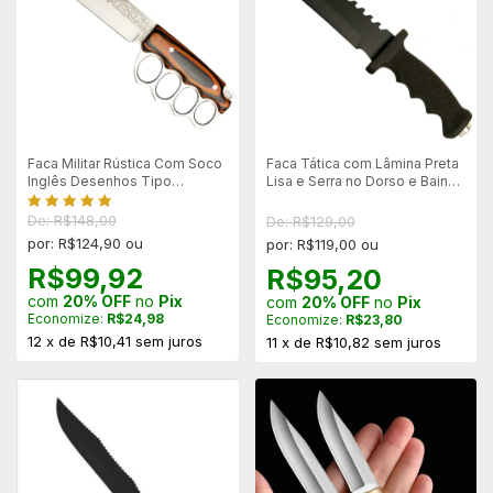
Faca Militar Rústica Com Soco
Faca Tática com Lâmina Preta
Inglês Desenhos Tipo
Lisa e Serra no Dorso e Bainha
Damasco
em Polímero
De: R$148,00
De: R$129,00
por: R$124,90 ou
por: R$119,00 ou
R$99,92
R$95,20
com
20% OFF
no
Pix
com
20% OFF
no
Pix
Economize:
R$24,98
Economize:
R$23,80
12
x
de
R$10,41
sem juros
11
x
de
R$10,82
sem juros