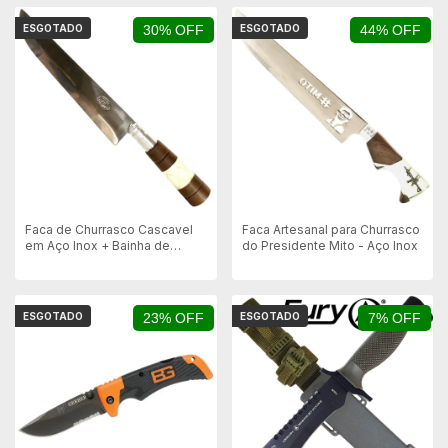
ESGOTADO
30% OFF
ESGOTADO
44% OFF
Faca de Churrasco Cascavel
Faca Artesanal para Churrasco
em Aço Inox + Bainha de
do Presidente Mito - Aço Inox
Couro
ESGOTADO
23% OFF
ESGOTADO
7% OFF