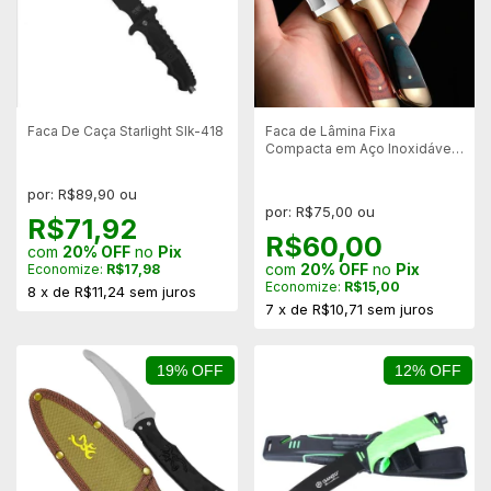
Faca De Caça Starlight Slk-418
Faca de Lâmina Fixa
Compacta em Aço Inoxidável
3CR13 – Leve, Resistente
por: R$89,90 ou
por: R$75,00 ou
R$71,92
R$60,00
com
20% OFF
no
Pix
com
20% OFF
no
Pix
Economize:
R$17,98
Economize:
R$15,00
8
x
de
R$11,24
sem juros
7
x
de
R$10,71
sem juros
19% OFF
12% OFF