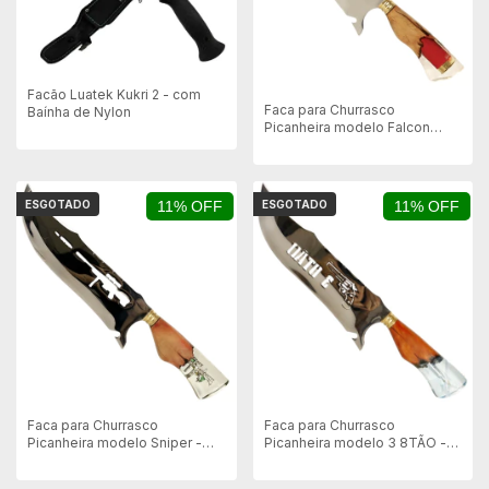
Facão Luatek Kukri 2 - com
Faca para Churrasco
Baínha de Nylon
Picanheira modelo Falcon
Armas - Aço Inox
ESGOTADO
11% OFF
ESGOTADO
11% OFF
Faca para Churrasco
Faca para Churrasco
Picanheira modelo Sniper -
Picanheira modelo 3 8TÃO -
Aço Inox
Aço Inox