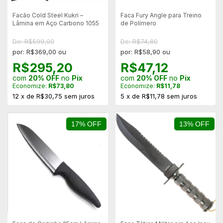
Facão Cold Steel Kukri –
Faca Fury Angle para Treino
Lâmina em Aço Carbono 1055
de Polímero
De: R$599,00
De: R$74,80
por: R$369,00 ou
por: R$58,90 ou
R$295,20
R$47,12
com
20% OFF
no
Pix
com
20% OFF
no
Pix
Economize:
R$73,80
Economize:
R$11,78
12
x
de
R$30,75
sem juros
5
x
de
R$11,78
sem juros
17% OFF
13% OFF