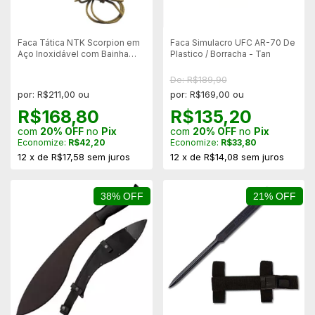
Faca Tática NTK Scorpion em
Faca Simulacro UFC AR-70 De
Aço Inoxidável com Bainha
Plastico / Borracha - Tan
Rígida ABS
De: R$189,90
por: R$211,00 ou
por: R$169,00 ou
R$168,80
R$135,20
com
20% OFF
no
Pix
com
20% OFF
no
Pix
Economize:
R$42,20
Economize:
R$33,80
12
x
de
R$17,58
sem juros
12
x
de
R$14,08
sem juros
38% OFF
21% OFF