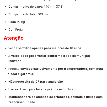
Comprimento do cano
: 440 mm (17,3")
Comprimento total
: 103 cm
Peso
: 2,1 kg
Cor
: Preta
Atenção
Venda permitida
apenas para maiores de 18 anos
.
A velocidade pode variar conforme o tipo de munição
utilizada
.
Produto
enviado exclusivamente por transportadora, com nota
fiscal e garantia
.
Não necessita de CR para aquisição
.
Uso exclusivo para
lazer
e
prática esportiva
.
Mantenha fora do alcance de crianças e animais e utilize com
responsabilidade
.