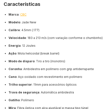
Características
Marca
:
CBC
Modelo
: Jade New
Calibre
: 4.5mm (.177)
Velocidade
: 183 a 213 m/s (com variação conforme o chumbinho)
Energia
: 12 Joules
Ação
: Mola helicoidal (break barrel)
Modo de disparo
: Tiro a tiro (monotiro)
Coronha
: Ambidestra em polímero com grip antiderrapante
Cano
: Aço oxidado com revestimento em polímero
Trilho superior
: 11mm para acessórios ópticos
Trava de segurança
: Automática ambidestra
Gatilho
: Polímero
Mira
: Fibra óptica com alça ajustável e massa tipo túnel