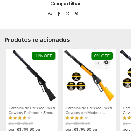
Compartilhar
Produtos relacionados
11% OFF
6% OFF
Carabina de Pressão Rossi
Carabina de Pressão Rossi
Cara
Cowboy Polímero 4.5mm
Cowboy em Madeira
Cow
Lever Action
4.5mm Lever Action +
Leve
Acessórios
De: R$799,90
De: R$849,90
De:
por: R$709,90 ou
por: R$799,90 ou
por: