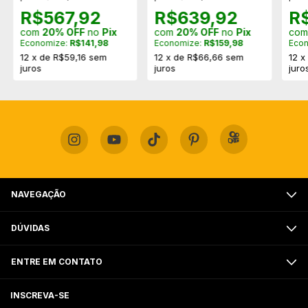
R$567,92
R$639,92
R
com
20% OFF
no
Pix
com
20% OFF
no
Pix
co
Economize:
R$141,98
Economize:
R$159,98
Eco
12
x
de
R$59,16
sem
12
x
de
R$66,66
sem
12
juros
juros
juro
NAVEGAÇÃO
DÚVIDAS
ENTRE EM CONTATO
INSCREVA-SE