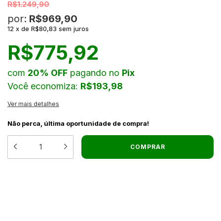
R$1.249,90
por:
R$969,90
12
x
de
R$80,83
sem juros
R$775,92
com
20% OFF
pagando no
Pix
Você economiza:
R$193,98
Ver mais detalhes
Não perca, última oportunidade de compra!
MEIOS DE ENVIO
ALTERAR CEP
ENTREGAS PARA O CEP:
CALCULAR
NÃO SEI MEU CEP