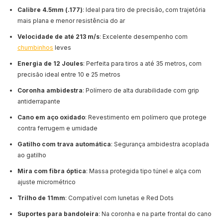
Calibre 4.5mm (.177)
: Ideal para tiro de precisão, com trajetória
mais plana e menor resistência do ar
Velocidade de até 213 m/s
: Excelente desempenho com
chumbinhos
leves
Energia de 12 Joules
: Perfeita para tiros a até 35 metros, com
precisão ideal entre 10 e 25 metros
Coronha ambidestra
: Polímero de alta durabilidade com grip
antiderrapante
Cano em aço oxidado
: Revestimento em polímero que protege
contra ferrugem e umidade
Gatilho com trava automática
: Segurança ambidestra acoplada
ao gatilho
Mira com fibra óptica
: Massa protegida tipo túnel e alça com
ajuste micrométrico
Trilho de 11mm
: Compatível com lunetas e Red Dots
Suportes para bandoleira
: Na coronha e na parte frontal do cano