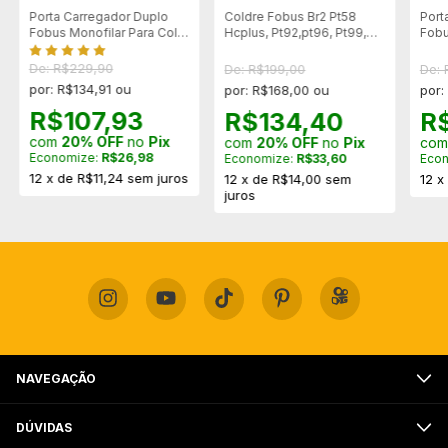
Porta Carregador Duplo
Coldre Fobus Br2 Pt58
Port
Fobus Monofilar Para Colt
Hcplus, Pt92,pt96, Pt99,
Fobu
e Imbel .45 (cod4500)
Pt100 E Pt101
9mm
De: R$229,90
De: R$199,00
De: 
por: R$134,91 ou
por: R$168,00 ou
por:
R$107,93
R$134,40
R
com
20% OFF
no
Pix
com
20% OFF
no
Pix
co
Economize:
R$26,98
Economize:
R$33,60
Eco
12
x
de
R$11,24
sem juros
12
x
de
R$14,00
sem
12
juros
NAVEGAÇÃO
DÚVIDAS