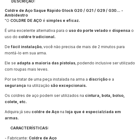
DESCRIÇÃO:
Coldre de Aço Saque Rápido Glock G20 / G21 / G29 / G30... -
Ambidestro
"O
COLDRE DE AÇO
é
simples e eficaz.
É uma excelente alternativa para o
uso do porte velado
e
dispensa
o
uso do
coldre tradicional.
De
fácil instalação
, você não precisa de mais de 2 minutos para
montá-lo em sua arma.
Ele se
adapta a maioria das pistolas
, podendo inclusive ser utilizado
com roupas mais leves.
Por se tratar de uma peça instalada na arma a
discrição
e a
segurança
na utilização
são excepcionais.
Os coldres de aço podem ser utilizados na
cintura, bota, bolso,
colete, etc.
Adquira já seu
coldre de Aço
na
loja que é especialziada em
armas.
CARACTERÍSTICAS:
- Fabricante:
Coldre de Aço