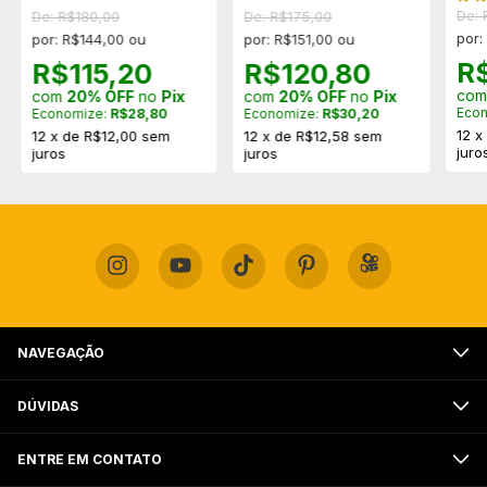
De: 
De: R$180,00
De: R$175,00
por:
por: R$144,00 ou
por: R$151,00 ou
R
R$115,20
R$120,80
co
com
20% OFF
no
Pix
com
20% OFF
no
Pix
Eco
Economize:
R$28,80
Economize:
R$30,20
12
12
x
de
R$12,00
sem
12
x
de
R$12,58
sem
juro
juros
juros
NAVEGAÇÃO
DÚVIDAS
ENTRE EM CONTATO