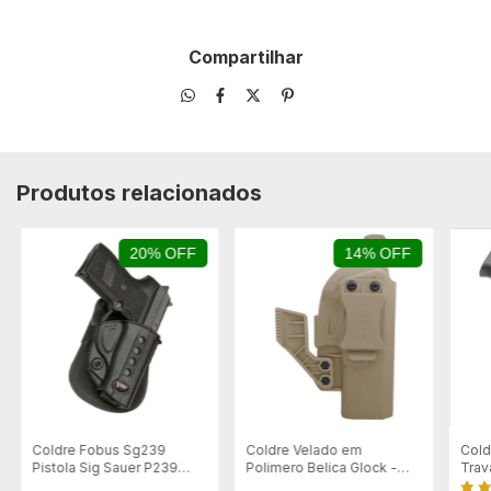
Compartilhar
Produtos relacionados
20% OFF
14% OFF
Coldre Fobus Sg239
Coldre Velado em
Col
Pistola Sig Sauer P239
Polimero Belica Glock -
Trav
9mm - Destro
Destro - Coyote
Dest