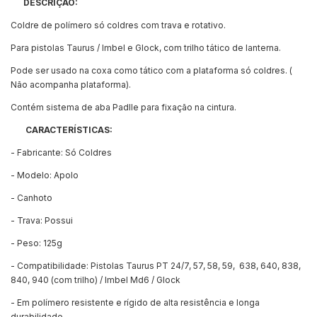
DESCRIÇÃO:
Coldre de polímero só coldres com trava e rotativo.
Para pistolas Taurus / Imbel e Glock, com trilho tático de lanterna.
Pode ser usado na coxa como tático com a plataforma só coldres. (
Não acompanha plataforma).
Contém sistema de aba Padlle para fixação na cintura.
CARACTERÍSTICAS:
- Fabricante: Só Coldres
- Modelo: Apolo
- Canhoto
- Trava: Possui
- Peso: 125g
- Compatibilidade: Pistolas Taurus PT 24/7, 57, 58, 59, 638, 640, 838,
840, 940 (com trilho) / Imbel Md6 / Glock
- Em polímero resistente e rígido de alta resistência e longa
durabilidade