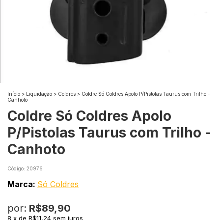
Início
>
Liquidação
>
Coldres
>
Coldre Só Coldres Apolo P/Pistolas Taurus com Trilho -
Canhoto
Coldre Só Coldres Apolo
P/Pistolas Taurus com Trilho -
Canhoto
Código:
20976
Marca:
Só Coldres
por:
R$89,90
8
x
de
R$11,24
sem juros