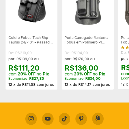
Coldre Fobus Tach Bhp
Porta Carregador/lanterna
Port
Taurus 24/7 G1 - Passador
Fobus em Polímero P/
Fobu
de Cinto - Destro
9mm/.40 - 6909SF
e Im
De:
De: R$210,00
De: R$194,00
por:
por: R$139,00 ou
por: R$170,00 ou
R
R$111,20
R$136,00
co
com
20% OFF
no
Pix
com
20% OFF
no
Pix
Eco
Economize:
R$27,80
Economize:
R$34,00
12
12
x
de
R$11,58
sem juros
12
x
de
R$14,17
sem juros