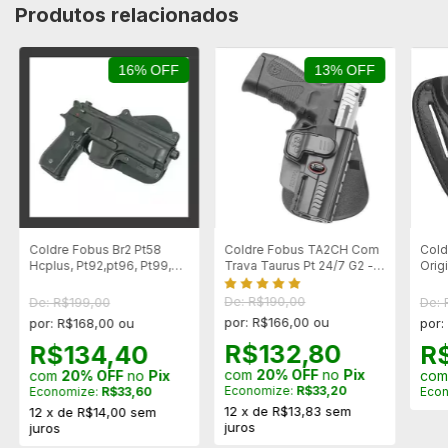
Produtos relacionados
16% OFF
13% OFF
Coldre Fobus Br2 Pt58
Coldre Fobus TA2CH Com
Cold
Hcplus, Pt92,pt96, Pt99,
Trava Taurus Pt 24/7 G2 -
Orig
Pt100 E Pt101
Destro
Cal.
De: R$190,00
De: R$199,00
De: 
por: R$166,00 ou
por: R$168,00 ou
por:
R$132,80
R$134,40
R
com
20% OFF
no
Pix
com
20% OFF
no
Pix
co
Economize:
R$33,20
Economize:
R$33,60
Eco
12
x
de
R$13,83
sem
12
x
de
R$14,00
sem
juros
juros