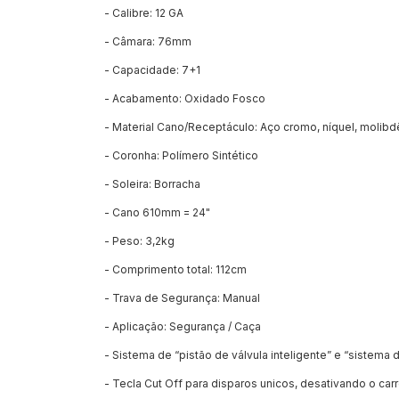
- Calibre: 12 GA
- Câmara: 76mm
- Capacidade: 7+1
- Acabamento: Oxidado Fosco
- Material Cano/Receptáculo: Aço cromo, níquel, molibd
- Coronha: Polímero Sintético
- Soleira: Borracha
- Cano 610mm = 24"
- Peso: 3,2kg
- Comprimento total: 112cm
- Trava de Segurança: Manual
- Aplicação: Segurança / Caça
- Sistema de “pistão de válvula inteligente” e “sistema
- Tecla Cut Off para disparos unicos, desativando o car