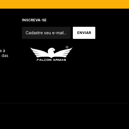
INSCREVA-SE
a à
o das