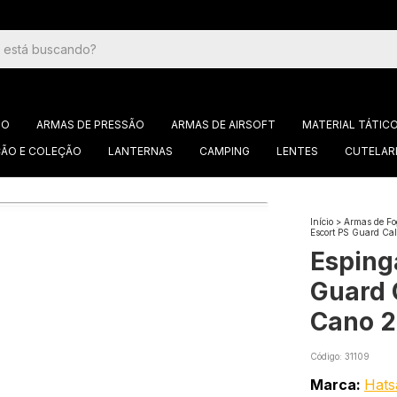
GO
ARMAS DE PRESSÃO
ARMAS DE AIRSOFT
MATERIAL TÁTIC
ÃO E COLEÇÃO
LANTERNAS
CAMPING
LENTES
CUTELAR
Início
>
Armas de Fo
Escort PS Guard Cal
Esping
Guard 
Cano 2
Código:
31109
Marca:
Hats