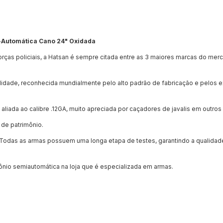
i-Automática Cano 24" Oxidada
orças policiais, a Hatsan é sempre citada entre as 3 maiores marcas do mer
alidade, reconhecida mundialmente pelo alto padrão de fabricação e pelos 
liada ao calibre .12GA, muito apreciada por caçadores de javalis em outros
 de patrimônio.
. Todas as armas possuem uma longa etapa de testes, garantindo a qualida
ônio semiautomática na loja que é especializada em armas.