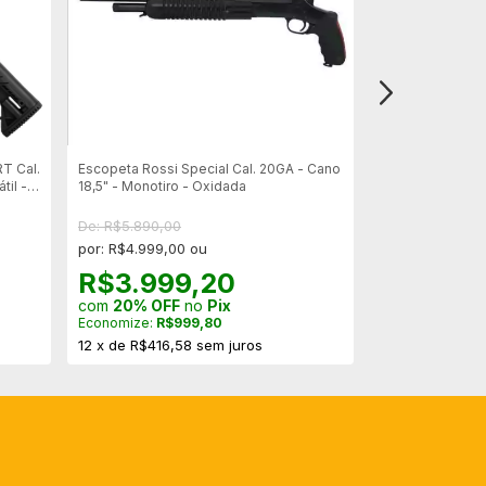
RT Cal.
Escopeta Rossi Special Cal. 20GA - Cano
Espingarda Pump
til -
18,5" - Monotiro - Oxidada
Cal. 12 - Cano 24
De: R$5.890,00
por: R$4.999,00 ou
R$3.999,20
com
20% OFF
no
Pix
Economize:
R$999,80
12
x
de
R$416,58
sem juros