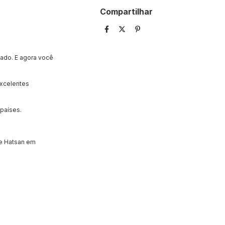
Compartilhar
cado. E agora você
excelentes
 países.
de Hatsan em