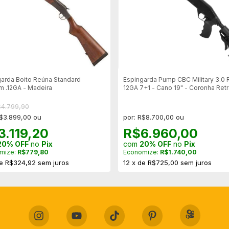
arda Boito Reúna Standard
Espingarda Pump CBC Military 3.0 
 .12GA - Madeira
12GA 7+1 - Cano 19" - Coronha Retrá
Sem Acessórios
$4.799,90
R$3.899,00 ou
por: R$8.700,00 ou
3.119,20
R$6.960,00
20% OFF
no
Pix
com
20% OFF
no
Pix
mize:
R$779,80
Economize:
R$1.740,00
e
R$324,92
sem juros
12
x
de
R$725,00
sem juros