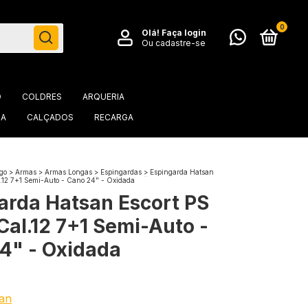
0
Olá!
Faça login
Ou cadastre-se
O
COLDRES
ARQUERIA
IA
CALÇADOS
RECARGA
go
>
Armas
>
Armas Longas
>
Espingardas
>
Espingarda Hatsan
.12 7+1 Semi-Auto - Cano 24" - Oxidada
arda Hatsan Escort PS
Cal.12 7+1 Semi-Auto -
4" - Oxidada
an