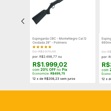
l.20 Semi
Espingarda CBC - MonteNegro Cal.12
Esping
Oxidada 28'' - Polímero
660mm
De: R$2.570,00
De: R
por: R$2.498,77 ou
por: 
R$1.999,02
R$
com
20% OFF
no
Pix
com
Economize:
R$499,75
Econo
12
x
de
R$208,23
sem juros
12
x
d