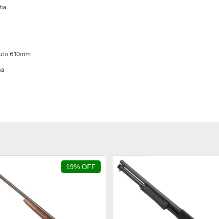
ha.
-Auto 610mm
ha
19% OFF