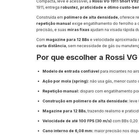
Compacta, leve e acessível, a
Rossi VG 1911 Short V92
1911, entrega
robustez, praticidade e ótimo custo-be
Construída em
polímero de alta densidade
, oferece 
repetição manual
exige engatilhamento do ferrolho a 
precisão, e suas
miras fixas
ajudam na visada rápida du
Com
magazine para 12 BBs
e velocidade aproximada
curta distância
, sem necessidade de gás ou manuten
Por que escolher a Rossi V
Modelo de entrada confiável
para iniciantes no airs
Ação por mola (spring):
não usa gás, menor custo
Repetição manual:
disparo com engatilhamento por 
Construção em polímero de alta densidade:
leve 
Magazine para 12 BBs
, trazendo realismo e pratici
Velocidade de até 100 FPS (30 m/s)
com BBs 0,20 
Cano interno de 6,08 mm:
maior precisão nos disp