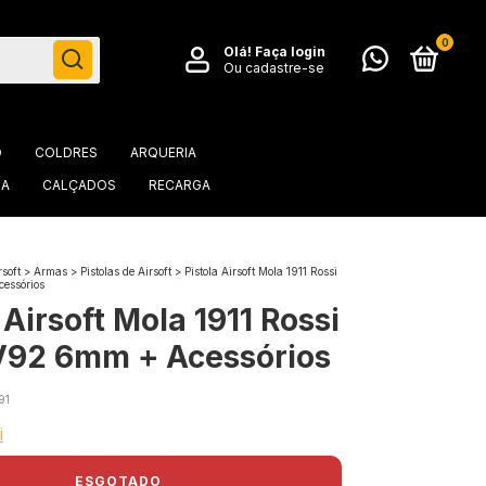
0
Olá!
Faça login
Ou cadastre-se
O
COLDRES
ARQUERIA
IA
CALÇADOS
RECARGA
soft
>
Armas
>
Pistolas de Airsoft
>
Pistola Airsoft Mola 1911 Rossi
essórios
 Airsoft Mola 1911 Rossi
V92 6mm + Acessórios
91
i