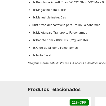
1x
Pistola de Airsoft Rossi VG 1911 Short V92 Mola 
1x
Magazine para 12 BBs
1x
Manual de instruções
30x
Alvos descartáveis para Treino Falconarmas
1x
Maleta para Transporte Falconarmas
1x
Pacote com 2.000 BBs 0,12g Velozter
1x
Óleo de Silicone Falconarmas
1x
Nota fiscal
Imagens meramente ilustrativas. As cores e detalhes podem
Produtos relacionados
11% OFF
21% OFF