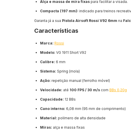
Alça e massa de mira fixas
para facilitar a visada.
Compacta (197 mm):
indicado para treinos recreati
Garanta já a sua
Pistola Airsoft Rossi V92 6mm
na
Fal
Características
Marca:
Rossi
Modelo:
VG 1911 Short V92
Calibre:
6 mm
Sistema:
Spring (mola)
Ação:
repetição manual (ferrolho móvel)
Velocidade:
até
100 FPS / 30 m/s
com
BBs 0,20g
Capacidade:
12 BBs
Cano interno:
6,08 mm (95 mm de comprimento)
Material:
polímero de alta densidade
Miras:
alça e massa fixas