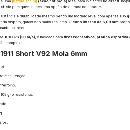
é uma
pistola spring
(ação por mola)
ideal para iniciantes no airsoft. Insp
nefício
para quem busca uma opção de entrada no esporte.
resistência e durabilidade mesmo sendo um modelo leve, com apenas
105 g
cada disparo, garantindo maior realismo. O
cano interno de 6,08 mm
propo
rante os treinos.
 de
100 FPS (30 m/s)
, é indicada para
tiros recreativos, prática esportiv
ção complexa.
G 1911 Short V92 Mola 6mm
oft.
 de manutenção.
ferrolho.
(105 g) e resistente.
dade.
g.
aros.