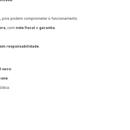
s
, pois podem comprometer o funcionamento
ora
, com
nota fiscal
e
garantia
.
 com responsabilidade
.
l seco
.
icone
.
ódica.