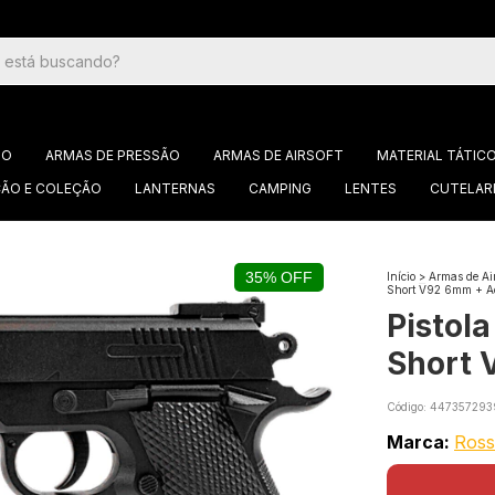
GO
ARMAS DE PRESSÃO
ARMAS DE AIRSOFT
MATERIAL TÁTIC
ÃO E COLEÇÃO
LANTERNAS
CAMPING
LENTES
CUTELAR
35% OFF
Início
>
Armas de Air
Short V92 6mm + Ac
Pistola
Short 
Código:
447357293
Marca:
Ross