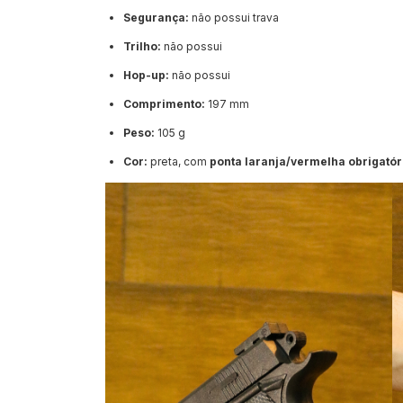
Segurança:
não possui trava
Trilho:
não possui
Hop-up:
não possui
Comprimento:
197 mm
Peso:
105 g
Cor:
preta, com
ponta laranja/vermelha obrigatór