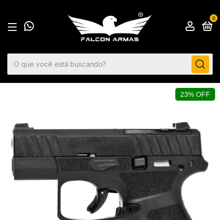
0
23% OFF