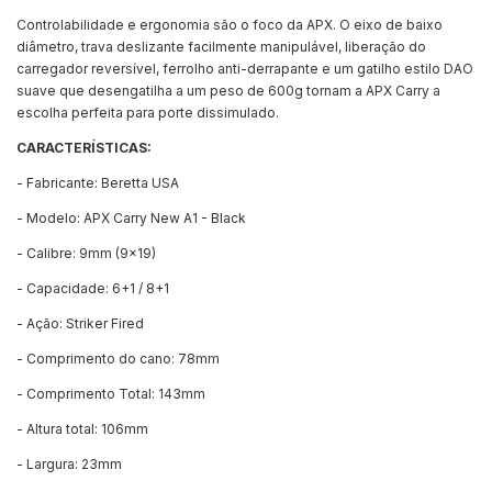
Controlabilidade e ergonomia são o foco da APX. O eixo de baixo
diâmetro, trava deslizante facilmente manipulável, liberação do
carregador reversível, ferrolho anti-derrapante e um gatilho estilo DAO
suave que desengatilha a um peso de 600g tornam a APX Carry a
escolha perfeita para porte dissimulado.
CARACTERÍSTICAS:
- Fabricante: Beretta USA
- Modelo: APX Carry New A1 - Black
- Calibre: 9mm (9x19)
- Capacidade: 6+1 / 8+1
- Ação: Striker Fired
- Comprimento do cano: 78mm
- Comprimento Total: 143mm
- Altura total: 106mm
- Largura: 23mm