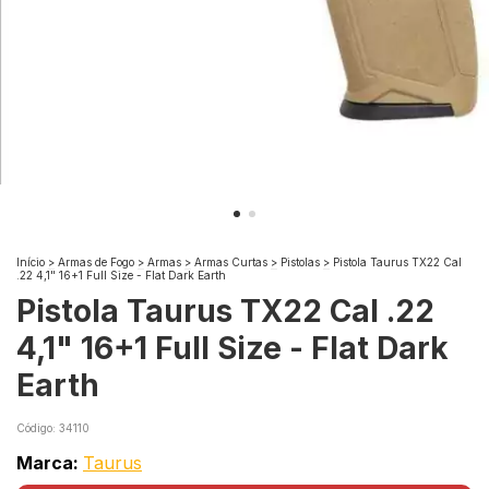
Início
>
Armas de Fogo
>
Armas
>
Armas Curtas
>
Pistolas
>
Pistola Taurus TX22 Cal
.22 4,1" 16+1 Full Size - Flat Dark Earth
Pistola Taurus TX22 Cal .22
4,1" 16+1 Full Size - Flat Dark
Earth
Código:
34110
Marca:
Taurus