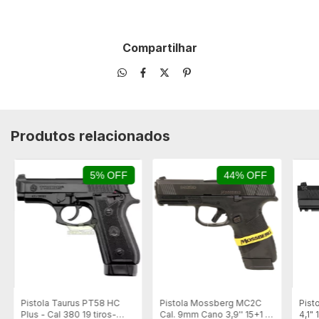
Compartilhar
Produtos relacionados
5% OFF
44% OFF
Pistola Taurus PT58 HC
Pistola Mossberg MC2C
Pist
Plus - Cal 380 19 tiros-
Cal. 9mm Cano 3,9'' 15+1 -
4,1" 