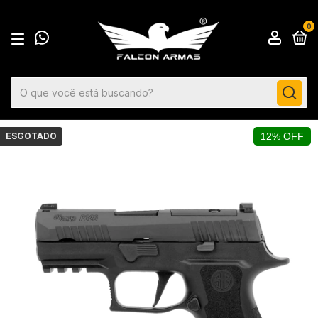
0
ESGOTADO
12% OFF