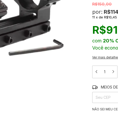
R$150,00
por:
R$11
11
x
de
R$10,45
R$91
com
20% 
Você econ
Ver mais detalh
MEIOS DE
ENTREGAS PARA
NÃO SEI MEU CE