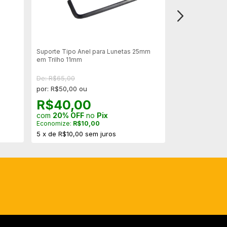
Suporte Tipo Anel para Lunetas 25mm
Luneta Eagle 3-
em Trilho 11mm
Ragefinder - Su
De: R$65,00
De: R$799,00
por: R$50,00 ou
por: R$632,00 
R$40,00
R$505,
com
20% OFF
no
Pix
com
20% OFF
Economize:
R$10,00
Economize:
R$1
5
x
de
R$10,00
sem juros
12
x
de
R$52,6