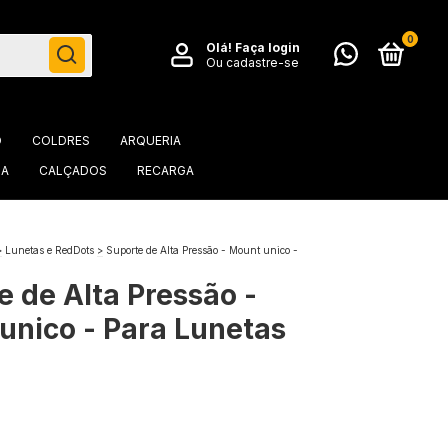
0
Olá!
Faça login
Ou cadastre-se
O
COLDRES
ARQUERIA
IA
CALÇADOS
RECARGA
>
Lunetas e RedDots
>
Suporte de Alta Pressão - Mount unico -
e de Alta Pressão -
unico - Para Lunetas