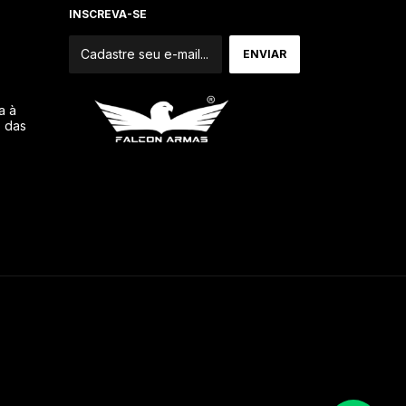
INSCREVA-SE
a à
o das