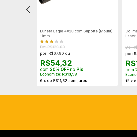
delo Alto –
Luneta Eagle 4x20 com Suporte (Mount)
Colima
11mm
Laser 
De: R$129,00
De: R
por: R$67,90 ou
por: 
R$54,32
R$
com
20% OFF
no
Pix
com
Economize:
R$13,58
Econo
6
x
de
R$11,32
sem juros
s
12
x
d