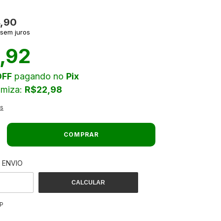
4,90
sem juros
,92
OFF
pagando no
Pix
omiza:
R$22,98
es
 ENVIO
ALTERAR CEP
 O CEP:
CALCULAR
P