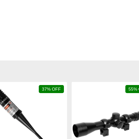
37% OFF
55%