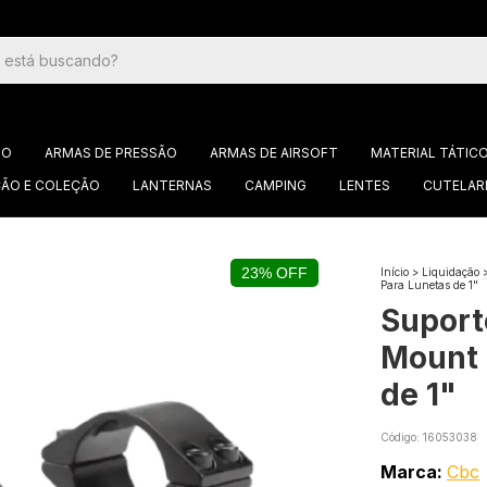
GO
ARMAS DE PRESSÃO
ARMAS DE AIRSOFT
MATERIAL TÁTIC
ÃO E COLEÇÃO
LANTERNAS
CAMPING
LENTES
CUTELAR
23% OFF
Início
>
Liquidação
Para Lunetas de 1"
Suport
Mount 
de 1"
Código:
16053038
Marca:
Cbc