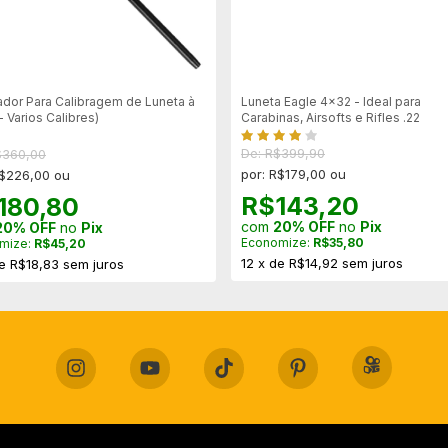
dor Para Calibragem de Luneta à
Luneta Eagle 4x32 - Ideal para
- Varios Calibres)
Carabinas, Airsofts e Rifles .22
De: R$399,90
$360,00
por: R$179,00 ou
R$226,00 ou
R$143,20
180,80
com
20% OFF
no
Pix
20% OFF
no
Pix
Economize:
R$35,80
mize:
R$45,20
12
x
de
R$14,92
sem juros
e
R$18,83
sem juros